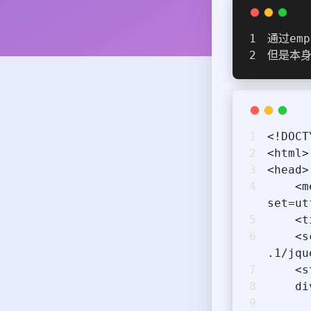
通过em
但是本身
<!DOCT
<html>
<head>
    <meta http-equiv="Content-type" content="text/html; char
set=ut
  
    <script src="https://www.imooc.com/static/lib/jquery/1.9
.1/jqu
   
    