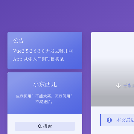
公告
Vue2.5-2.6-3.0 开发去哪儿网
App 从零入门到项目实战
小东西儿
王永
生我何用？不能欢笑。灭我何用？
不减狂骄。
本文最后
搜索