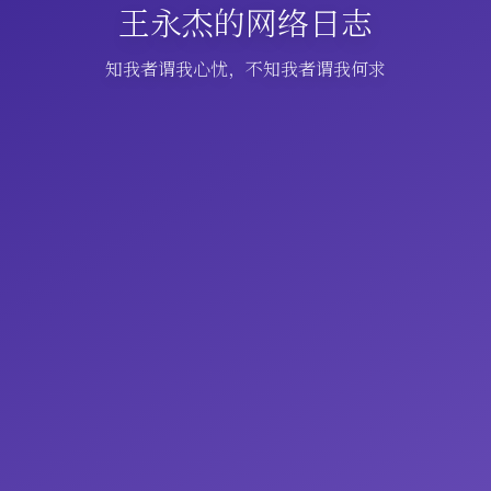
王永杰的网络日志
知我者谓我心忧，不知我者谓我何求