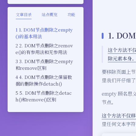
文章目录
站点概览
功能
1. DOM节点删除之empty
1. D
()的基本用法
2. DOM节点删除之remov
这个方法不
e()的有参用法和无参用法
除元素本身
3. DOM节点删除之empty
和remove区别
要移除页面上节
4. DOM节点删除之保留数
里我们开仔细了解
据的删除操作detach()
5. DOM节点删除之detac
empty 顾
h()和remove()区别
节点。
这个方法不仅移
里任何文本字符