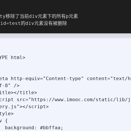
pty移除了当前div元素下的所有p元素
id=test的div元素没有被删除
YPE html>
f-8" />
  <title></title>
ery.js"></script>
 <style>
div {
        background: #bbffaa;