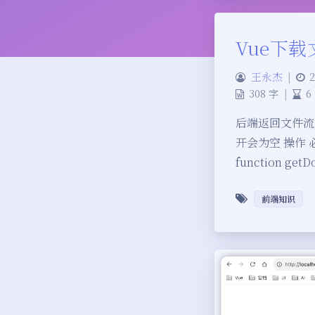
Vue下
王永杰
|
2
308 字
|
6
后端返回文件流，v
开会为空 操作 必须 
function getD
前端知识