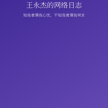
王永杰的网络日志
知我者谓我心忧，不知我者谓我何求