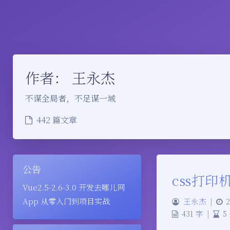
作者：
王永杰
不谋全局者，不足谋一域
442 篇文章
公告
css打印
Vue2.5-2.6-3.0 开发去哪儿网
App 从零入门到项目实战
王永杰
|
2
431 字
|
5