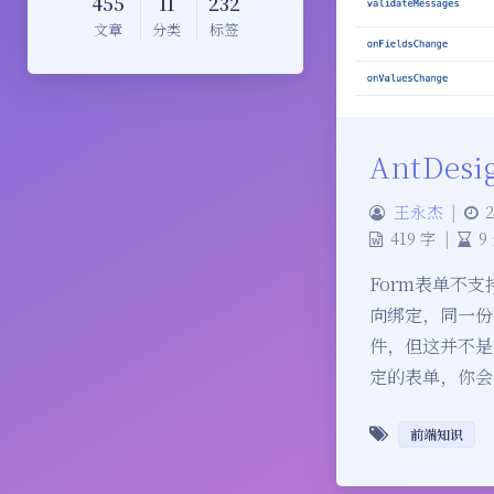
455
11
232
文章
分类
标签
AntDes
王永杰
|
2
419 字
|
9
Form表单不支
向绑定，同一份
件，但这并不是
定的表单，你会
前端知识