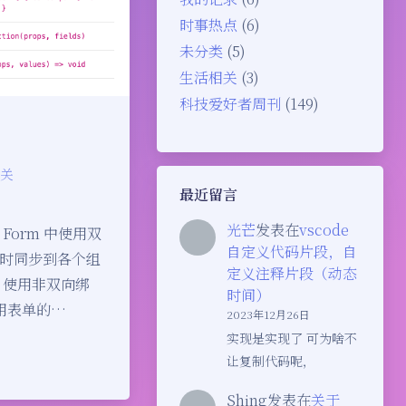
时事热点
(6)
未分类
(5)
生活相关
(3)
科技爱好者周刊
(149)
关
最近留言
光芒
发表在
vscode
Form 中使用双
自定义代码片段，自
时同步到各个组
定义注释片段（动态
，使用非双向绑
时间）
用表单的…
2023年12月26日
实现是实现了 可为啥不
让复制代码呢，
Shing
发表在
关于