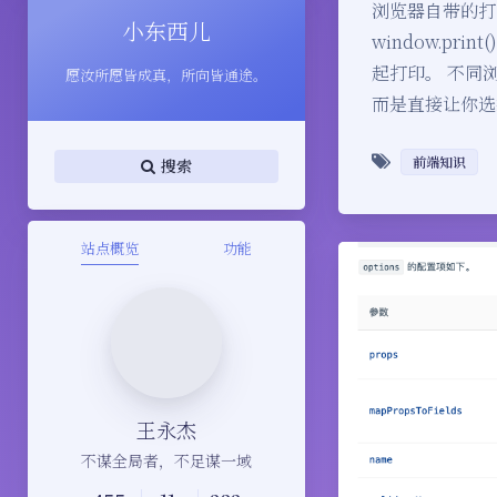
浏览器自带的打
小东西儿
window.pri
起打印。 不同浏
愿汝所愿皆成真，所向皆通途。
而是直接让你选
前端知识
搜索
站点概览
功能
王永杰
不谋全局者，不足谋一域