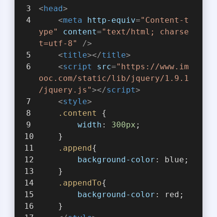
<
head
>
<
meta
http-equiv
=
"Content-t
ype"
content
=
"text/html; charse
t=utf-8"
 />
<
title
>
</
title
>
<
script
src
=
"https://www.im
ooc.com/static/lib/jquery/1.9.1
/jquery.js"
>
</
script
>
<
style
>
.content
 {
width
: 
300px
;
    }
.append
{
background-color
: blue;
    }
.appendTo
{
background-color
: red;
    }