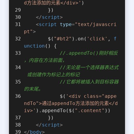
d方法添加的元素</div>'
)
        })
</
script
>
<
script
type
=
"text/javascri
pt"
>
        $(
"#bt2"
).on(
'click'
, 
f
unction
(
) 
{
//.appendTo()刚好相反
，内容在方法前面，
//无论是一个选择器表达式
 或创建作为标记上的标记
//它都将被插入到目标容器
的末尾。
            $(
'<div class="appe
ndTo">通过appendTo方法添加的元素</d
iv>'
).appendTo($(
".content"
))
        })
</
script
>
</
body
>