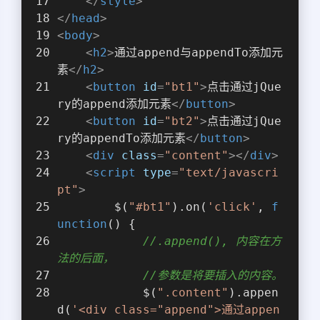
</
style
>
</
head
>
<
body
>
<
h2
>
通过append与appendTo添加元
素
</
h2
>
<
button
id
=
"bt1"
>
点击通过jQue
ry的append添加元素
</
button
>
<
button
id
=
"bt2"
>
点击通过jQue
ry的appendTo添加元素
</
button
>
<
div
class
=
"content"
>
</
div
>
<
script
type
=
"text/javascri
pt"
>
        $(
"#bt1"
).on(
'click'
, 
f
unction
(
) 
{
//.append(), 内容在方
法的后面，
//参数是将要插入的内容。
            $(
".content"
).appen
d(
'<div class="append">通过appen