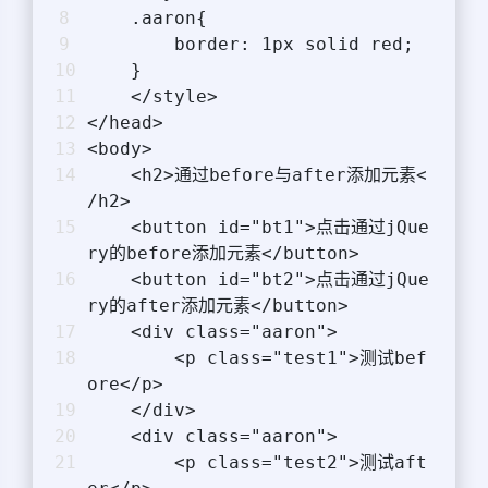
    .aaron{
        border: 1px solid red;
    }
    </style>
</head>
<body>
    <h2>通过before与after添加元素<
/h2>
    <button id="bt1">点击通过jQue
ry的before添加元素</button>
    <button id="bt2">点击通过jQue
ry的after添加元素</button>
    <div class="aaron">
        <p class="test1">测试bef
ore</p>
    </div>
    <div class="aaron">
        <p class="test2">测试aft