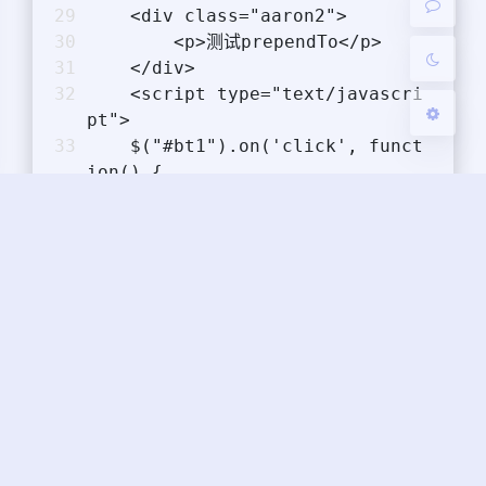
    <div class="aaron2">
关闭
日落
暗化
灰度
        <p>测试prependTo</p>
    </div>
    <script type="text/javascri
pt">
    $("#bt1").on('click', funct
ion() {
        //找到class="aaron1"的div
节点
        //然后通过prepend在内部的首
位置添加一个新的p节点
        $('.aaron1')
            .prepend('<p>prepen
d增加的p元素</p>')
    })
    </script>
    <script type="text/javascri
pt">
    $("#bt2").on('click', funct