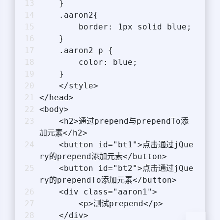
    }
    .aaron2{
        border: 1px solid blue;
    }
    .aaron2 p {
        color: blue;
    }
    </style>
</head>
<body>
    <h2>通过prepend与prependTo添
加元素</h2>
    <button id="bt1">点击通过jQue
夜间模式
ry的prepend添加元素</button>
    <button id="bt2">点击通过jQue
ry的prependTo添加元素</button>
Sans Serif
Serif
    <div class="aaron1">
浅阴影
深阴影
        <p>测试prepend</p>
    </div>