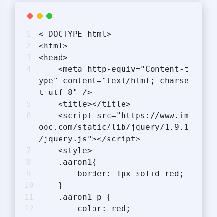
<!DOCTYPE html>
<html>
<head>
    <meta http-equiv="Content-t
ype" content="text/html; charse
t=utf-8" />
    <title></title>
    <script src="https://www.im
ooc.com/static/lib/jquery/1.9.1
/jquery.js"></script>
    <style>
    .aaron1{
        border: 1px solid red;
    }
    .aaron1 p {
        color: red;