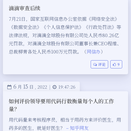
滴滴审查后续
7月21日，国家互联网信息办公室依据《网络安全法》
《数据安全法》《个人信息保护法》《行政处罚法》等
法律法规，对滴滴全球股份有限公司处人民币80.26亿
元罚款，对滴滴全球股份有限公司董事长兼CEO程维、
总裁柳青各处人民币100万元罚款。
（
网信办
）
评论
9
6
15
月
日 ,
2022
|
19:47:26
夜间模式
如何评价领导要用代码行数衡量每个人的工作
Sans Serif
Serif
量？
浅阴影
深阴影
用代码量来考核程序员，相当于用药方来评价医生，用
药多的医生，就是好医生？
– 知乎网友