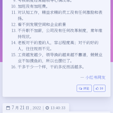
考核制度经常随领导心情改革。
加班没有加班费。
对认知工作，精益求精的员工没有任何激励和表
扬。
看不到发展空间和企业前景
不升职不加薪，公司没有任何改革制度，常年维
持现状。
老板对干的差的人，容忍程度高；对干的好的
人，往往视而不见。
工资越发越少，领导换的越来越不靠谱，兢兢业
业不如摸鱼的，所以也摆烂了。
干多干少一个样，干的多反而活越多。
—
小红书网友
评论
10
7
21
月
日 ,
2022
|
13:40:33