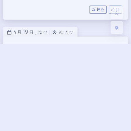
关闭
日落
暗化
灰度
评论
11
5
19
月
日 ,
2022
|
9:32:27
5月18日gitee仓库开源必须审核，已开源的部分
仓库暂时关闭，在提交审核通过后才再次公开
王永杰
:
gitee半开放，GitHub间接性访问......挺
博主
尴尬的?
1
4
4
24
月
日 ,
2022
|
16:57:01