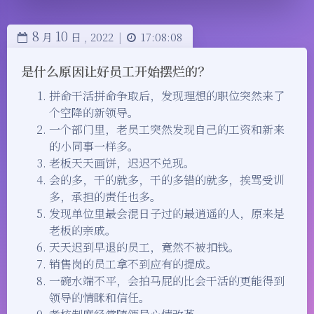
8
10
月
日 ,
2022
|
17:08:08
是什么原因让好员工开始摆烂的？
拼命干活拼命争取后，发现理想的职位突然来了
个空降的新领导。
一个部门里，老员工突然发现自己的工资和新来
的小同事一样多。
老板天天画饼，迟迟不兑现。
会的多，干的就多，干的多错的就多，挨骂受训
多，承担的责任也多。
发现单位里最会混日子过的最逍遥的人，原来是
老板的亲戚。
天天迟到早退的员工，竟然不被扣钱。
销售岗的员工拿不到应有的提成。
一碗水端不平，会拍马屁的比会干活的更能得到
领导的情眯和信任。