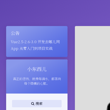
公告
Vue2.5-2.6-3.0 开发去哪儿网
App 从零入门到项目实战
小东西儿
真正的悲伤，就像每滴水，都落向
每个隐痛的心脏。
搜索