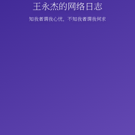
王永杰的网络日志
知我者谓我心忧，不知我者谓我何求