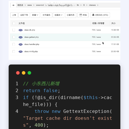
// 小东西儿新增
return
false
;
if
 (!@is_dir(dirname(
$this
->cac
he_file))) {
throw
new
 GettextException(
"Target cache dir doesn't exist
s"
, 
400
);