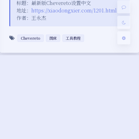
标题：最新版Chevereto设置中文
地址：
https://xiaodongxier.com/1201.html
关闭
日落
暗化
灰度
作者：王永杰
Chevereto
图床
工具教程
豆
评论
3109952@qq.com
2022-1-20
Macintosh
Chrome
0
不好用。。
可以重1.6.2 装回 1.6.1 依旧不好用