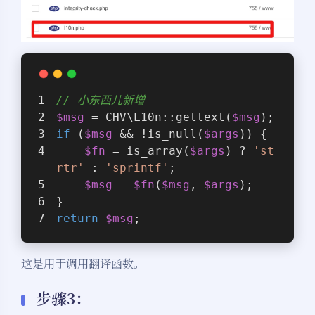
// 小东西儿新增
$msg
 = CHV\L10n::gettext(
$msg
);
if
 (
$msg
 && !is_null(
$args
)) {
$fn
 = is_array(
$args
) ? 
'st
rtr'
 : 
'sprintf'
;
$msg
 = 
$fn
(
$msg
, 
$args
);
}
return
$msg
;
这是用于调用翻译函数。
步骤3：