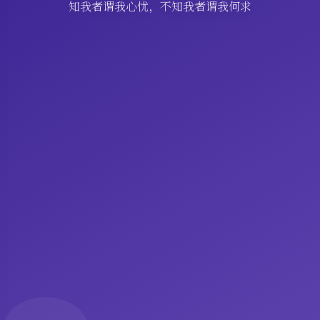
知我者谓我心忧，不知我者谓我何求