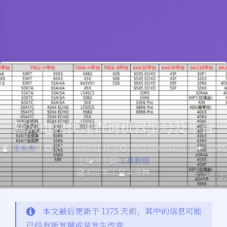
暴风电视快速查询机器型号及平台
王永杰
|
2022-11-03 11:18
|
2022-11-03 13:21
|
2,245
|
0
|
工具教程
672 字
|
4 分钟
本文最后更新于 1375 天前，其中的信息可能
已经有所发展或是发生改变。