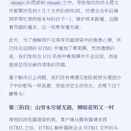
的尾部和
之中。导致每次改动头尾文
<body>
<head>
件都要涉及到十几个文件的修改(哎，好想念当年后端
同学帮忙修改版本号的日子～)，维护成本剧增，且随
着页面的增多，这一现象有增无减；
此外，为了缓解用户在等待页面渲染中的焦急心情，早
已经在返回的 HTML 中增加了骨架屏。然而遗憾的
是，我们发现在 IOS 系统中骨架屏并不会出现，而是
直接呈现出最终渲染的页面。
基于解决以上问题，我们没有像遇见危险就把头埋进沙
子中的鸵鸟一样逃避，而是决定主动优化，去啃下这个
硬骨头！
第三阶段：山穷水尽疑无路，柳暗花明又一村
常规的浏览器渲染机制，客户端从服务器请求回
HTML 之后，HTML 解析器就会从 HTML 文件的头