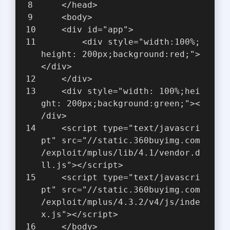
    </head>
    <body>
    <div id="app">
        <div style="width:100%;
height: 200px;background:red;">
</div>
    </div>
    <div style="width: 100%;hei
ght: 200px;background:green;"><
/div>
    <script type="text/javascri
pt" src="//static.360buyimg.com
/exploit/mplus/lib/4.1/vendor.d
ll.js"></script>
    <script type="text/javascri
pt" src="//static.360buyimg.com
/exploit/mplus/4.3.2/v4/js/inde
x.js"></script>
    </body>