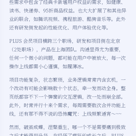
些需求中包含了经典卡新增用户权益的需求，如健康、
读书、快递券、95折商品权益。也大大扩展了和其他异
业的联合，如腾讯视频、携程旅游、酷狗音乐等。此外
还有研发侧发起的性能优化、用户体验优化等。
PLUS 会员项目横跨三个职场，研发和项目侧在北京
（2处职场），产品在上海团队。沟通显得尤为重要，
任何一个微小的问题，都可能在用户中被放大，每一次
操作上线都需小心谨慎，如履薄冰。
项目功能复杂，状态繁琐，业务逻辑常常内含玄机，一
个改动有可能会影响数十个状态，牵一发而动全身。整
页纸都容不下一个弹窗的交互逻辑，改一处而崩全部。
此外，时常并行十来个需求，每周需要数次合并功能上
线，还有那不得不说的恐怖魔咒：上线频繁通宵～~~
然而，破茧成蝶，涅槃重生，哪一个不是需要痛到极致
之后才能得到升华。在经历了疯狂的成长之后，PLUS