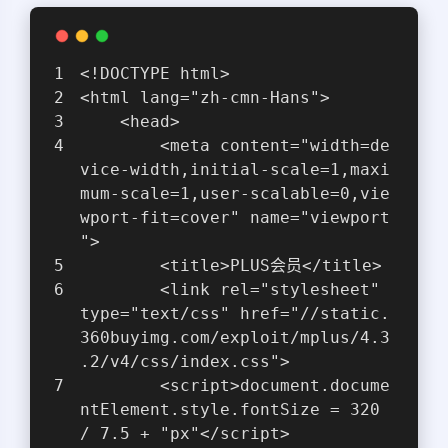
<!DOCTYPE html>
<html lang="zh-cmn-Hans">
    <head>
        <meta content="width=de
vice-width,initial-scale=1,maxi
mum-scale=1,user-scalable=0,vie
wport-fit=cover" name="viewport
">
        <title>PLUS会员</title>
        <link rel="stylesheet" 
type="text/css" href="//static.
360buyimg.com/exploit/mplus/4.3
.2/v4/css/index.css">
        <script>document.docume
ntElement.style.fontSize = 320 
/ 7.5 + "px"</script>