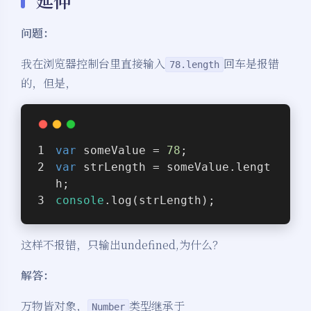
问题：
我在浏览器控制台里直接输入
回车是报错
78.length
的，但是，
var
 someValue = 
78
;
var
 strLength = someValue.lengt
h;
console
.log(strLength);
这样不报错，只输出undefined,为什么？
解答：
万物皆对象，
类型继承于
Number