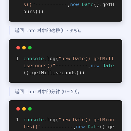
s()"
-----------,
new
Date
().getH
ours())
返回 Date 对象的毫秒(0 ~ 999)。
console
.log(
"new Date().getMill
iseconds()"
-----------,
new
Date
().getMilliseconds())
返回 Date 对象的分钟 (0 ~ 59)。
console
.log(
"new Date().getMinu
tes()"
-----------,
new
Date
().ge