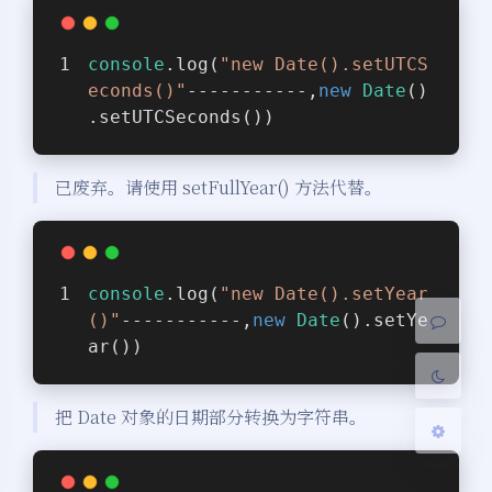
console
.log(
"new Date().setUTCS
econds()"
-----------,
new
Date
()
.setUTCSeconds())
夜间模式
已废弃。请使用 setFullYear() 方法代替。
Sans Serif
Serif
浅阴影
深阴影
console
.log(
"new Date().setYear
()"
-----------,
new
Date
().setYe
关闭
日落
暗化
灰度
ar())
把 Date 对象的日期部分转换为字符串。