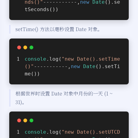
nds()"
-----------,
new
Date
().se
tSeconds())
setTime() 方法以毫秒设置 Date 对象。
console
.log(
"new Date().setTime
()"
-----------,
new
Date
().setTi
me())
根据世界时设置 Date 对象中月份的一天 (1 ~
31)。
console
.log(
"new Date().setUTCD