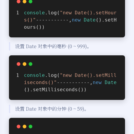
console
.log(
"new Date().setHour
s()"
-----------,
new
Date
().setH
ours())
设置 Date 对象中的毫秒 (0 ~ 999)。
console
.log(
"new Date().setMill
iseconds()"
-----------,
new
Date
().setMilliseconds())
设置 Date 对象中的分钟 (0 ~ 59)。