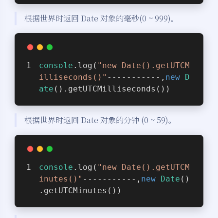
根据世界时返回 Date 对象的毫秒(0 ~ 999)。
console
.log(
"new Date().getUTCM
illiseconds()"
-----------,
new
D
ate
().getUTCMilliseconds())
根据世界时返回 Date 对象的分钟 (0 ~ 59)。
console
.log(
"new Date().getUTCM
inutes()"
-----------,
new
Date
()
.getUTCMinutes())