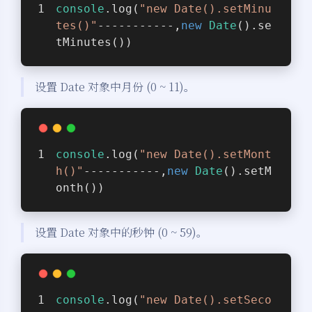
console
.log(
"new Date().setMinu
tes()"
-----------,
new
Date
().se
tMinutes())
设置 Date 对象中月份 (0 ~ 11)。
console
.log(
"new Date().setMont
h()"
-----------,
new
Date
().setM
onth())
设置 Date 对象中的秒钟 (0 ~ 59)。
console
.log(
"new Date().setSeco