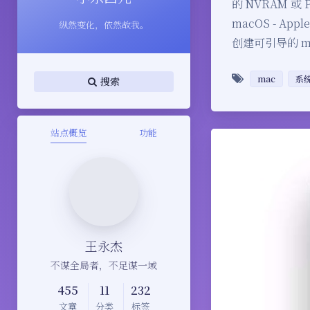
的 NVRAM 或
macOS - 
纵然变化，依然故我。
创建可引导的 m
mac
系
搜索
站点概览
功能
王永杰
不谋全局者，不足谋一域
455
11
232
文章
分类
标签