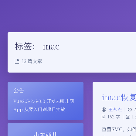
标签：
mac
13 篇文章
公告
imac恢
Vue2.5-2.6-3.0 开发去哪儿网
App 从零入门到项目实战
王永杰
|
2
152 字
|
1
重置SMC，如何重
小东西儿