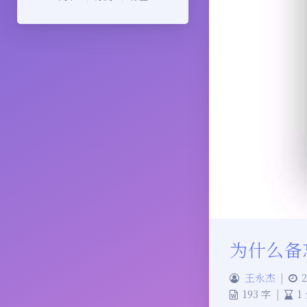
为什么备
王永杰
|
2
193 字
|
1