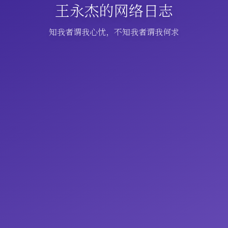
王永杰的网络日志
知我者谓我心忧，不知我者谓我何求