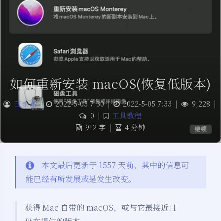
如何重新安装 macOS(恢复低版本)
王永杰
|
2022-5-05 7:30
|
2022-5-05 7:33
|
9,228
|
0
|
工具教程
912 字
|
4 分钟
本文最后更新于 1557 天前，其中的信息可
能已经有所发展或是发生改变。
获得 Mac 自带的 macOS，或与它最接近且