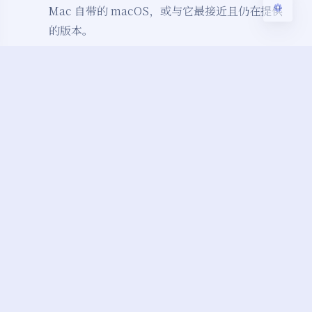
Mac 自带的 macOS，或与它最接近且仍在提供
的版本。
如果 macOS 与您的 Mac 兼容，您也可以使用以下方
法来安装 macOS：
使用 App Store 下载并安装最新版 macOS 或
较
早版本的 macOS
。
使用 USB 闪存驱动器或其他备用宗卷来
创建可引
导安装器
。
赞赏
标题：如何重新安装 macOS(恢复低版本)
地址：
https://xiaodongxier.com/1653.html