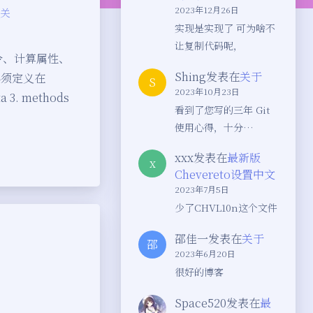
2023年12月26日
关
实现是实现了 可为啥不
让复制代码呢，
令、计算属性、
Shing
发表在
关于
必须定义在
S
2023年10月23日
a 3. methods
看到了您写的三年 Git
使用心得，十分…
xxx
发表在
最新版
x
Chevereto设置中文
2023年7月5日
少了CHVL10n这个文件
邵佳一
发表在
关于
邵
2023年6月20日
很好的博客
Space520
发表在
最