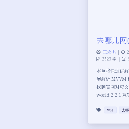
去哪儿网(
王永杰
|
2
2523 字
|
本章将快速讲解部
展解析 MVVM
找到官网对应文档
world 2.2.1
vue
去哪