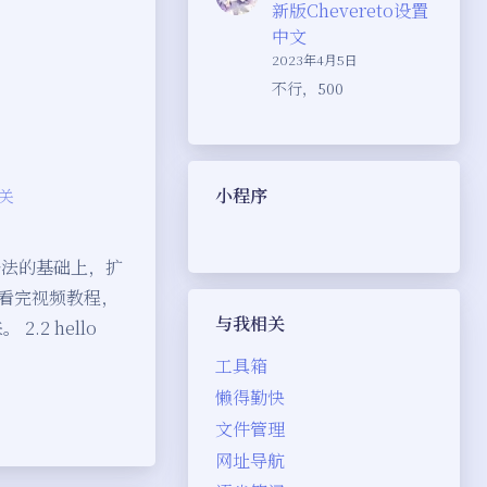
新版Chevereto设置
中文
2023年4月5日
不行，500
小程序
关
础语法的基础上，扩
，看完视频教程，
夜间模式
与我相关
2 hello
Sans Serif
Serif
工具箱
懒得勤快
浅阴影
深阴影
文件管理
网址导航
关闭
日落
暗化
灰度