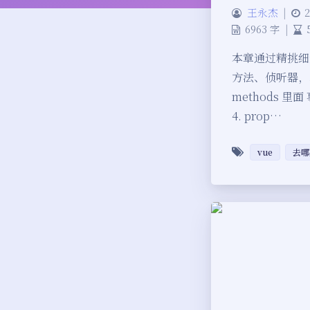
王永杰
|
2
6963 字
|
本章通过精挑细
方法、侦听器，表
methods 里面 事
4. prop…
vue
去哪