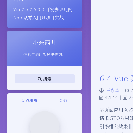
Vue2.5-2.6-3.0 开发去哪儿网
App 从零入门到项目实战
小东西儿
你的生命已如风中残烛。
6-4 V
搜索
王永杰
|
2
421 字
|
2
站点概览
功能
多页面应用 每次
请求 SEO效果
引擎排名效果非常