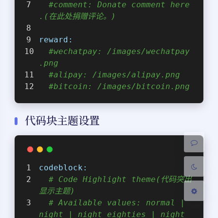
#comment: Donate comment here
.(在此处捐赠评论。)
reward:
#wechatpay: /images/wechatpay
.png
#alipay: /images/alipay.png
夜间模式
#bitcoin: /images/bitcoin.png
Sans Serif
Serif
代码块主题设置
浅阴影
深阴影
关闭
日落
暗化
灰度
codeblock:
# Code Highlight theme(代码突出
显示主题)
# Available values: normal | 
night | night eighties | night 