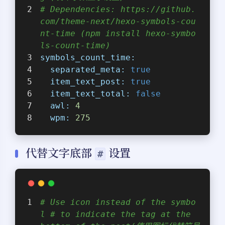
# Dependencies: https://github.
com/theme-next/hexo-symbols-cou
nt-time (npm install hexo-symbo
ls-count-time)
symbols_count_time:
separated_meta:
true
item_text_post:
true
item_text_total:
false
awl:
4
wpm:
275
代替文字底部
设置
#
# Use icon instead of the symbo
l # to indicate the tag at the 