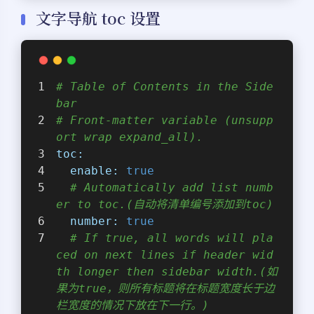
文字导航 toc 设置
# Table of Contents in the Side
bar
# Front-matter variable (unsupp
ort wrap expand_all).
toc:
enable:
true
# Automatically add list numb
er to toc.(自动将清单编号添加到toc)
number:
true
# If true, all words will pla
ced on next lines if header wid
th longer then sidebar width.(如
果为true，则所有标题将在标题宽度长于边
栏宽度的情况下放在下一行。)