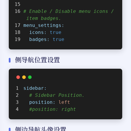
# Enable / Disable menu icons /
 item badges.
menu_settings:
icons:
true
badges:
true
侧导航位置设置
sidebar:
# Sidebar Position.
position:
left
#position: right
侧边导航头像设置