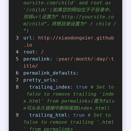
oursite.com/child' and root as 
'/child/'(如果您的网站位于子目录中，
则将url设置为“ http://yoursite.co
m/child”，将根目录设置为“ / child /
”)
url:
http://xiaodongxier.github
.io
root:
/
permalink:
:year/:month/:day/:t
itle/
permalink_defaults:
pretty_urls:
trailing_index:
true
# Set to
 false to remove trailing 'inde
x.html' from permalinks(置为fals
e可从永久链接中删除尾随index.html)
trailing_html:
true
# Set to 
false to remove trailing '.html
' from permalinks