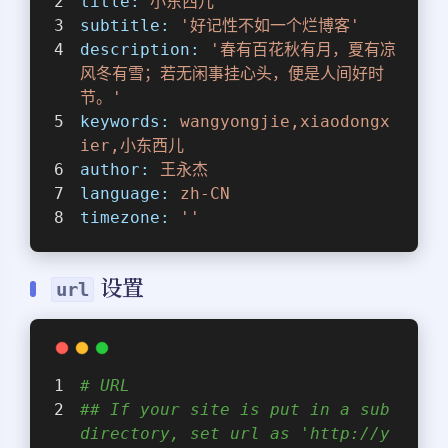
title:
小东西儿
subtitle:
'好记性不如一个烂博客'
description:
'春有百花秋有月，夏有凉
风冬有雪；若无闲事挂心头，便是人间好时
节。'
keywords:
wangyongjie,xiaodongx
ier,小东西儿
author:
王永杰
language:
zh-CN
timezone:
''
设置
url
# URL
## If your site is put in a sub
directory, set url as 'http://y