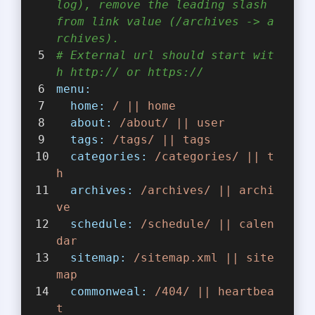
log), remove the leading slash 
from link value (/archives -> a
rchives).
# External url should start wit
h http:// or https://
menu:
home:
/
||
home
about:
/about/
||
user
tags:
/tags/
||
tags
categories:
/categories/
||
t
h
archives:
/archives/
||
archi
ve
schedule:
/schedule/
||
calen
dar
sitemap:
/sitemap.xml
||
site
map
commonweal:
/404/
||
heartbea
t