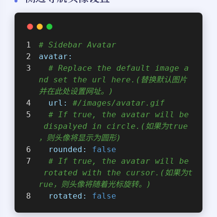
# Sidebar Avatar
avatar:
# Replace the default image a
nd set the url here.(替换默认图片
并在此处设置网址。)
url:
#/images/avatar.gif
# If true, the avatar will be
 dispalyed in circle.(如果为true
，则头像将显示为圆形)
rounded:
false
# If true, the avatar will be
 rotated with the cursor.(如果为t
rue，则头像将随着光标旋转。)
rotated:
false