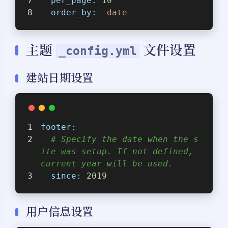
per_page:
10
order_by:
-date
主题
文件设置
_config.yml
建站日期设置
footer:
# Specify the date when the s
ite was setup. If not defined, 
current year will be used.
since:
2019
用户信息设置