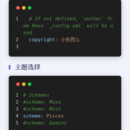
# If not defined, `author` fr
om Hexo `_config.yml` will be u
sed.
copyright:
小东西儿
主题选择
# Schemes
#scheme: Muse
#scheme: Mist
scheme:
Pisces
#scheme: Gemini