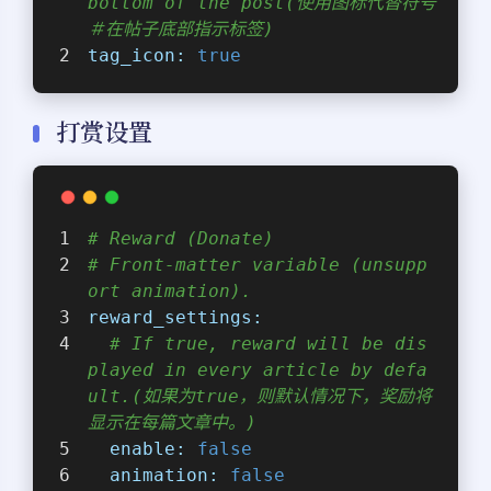
bottom of the post(使用图标代替符号
＃在帖子底部指示标签)
tag_icon:
true
打赏设置
# Reward (Donate)
# Front-matter variable (unsupp
ort animation).
reward_settings:
# If true, reward will be dis
played in every article by defa
ult.(如果为true，则默认情况下，奖励将
显示在每篇文章中。)
enable:
false
animation:
false