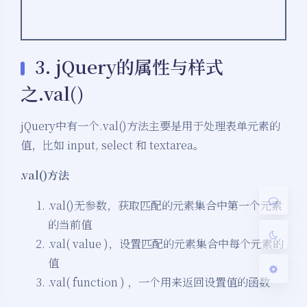
3. jQuery的属性与样式
之.val()
夜间模式
jQuery中有一个.val()方法主要是用于处理表单元素的
Sans Serif
Serif
值，比如 input, select 和 textarea。
浅阴影
深阴影
.val()方法
.val()无参数，获取匹配的元素集合中第一个元素
关闭
日落
暗化
灰度
的当前值
.val( value )，设置匹配的元素集合中每个元素的
值
.val( function ) ，一个用来返回设置值的函数