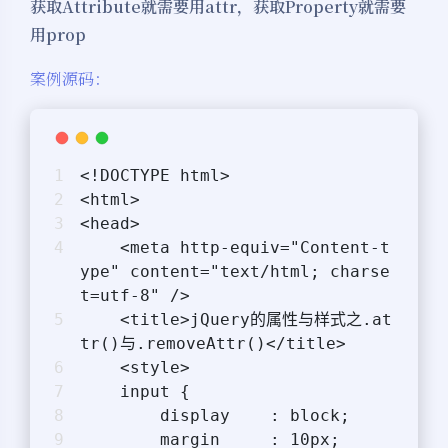
获取Attribute就需要用attr，获取Property就需要
用prop
案例源码：
<!DOCTYPE html>
<html>
<head>
    <meta http-equiv="Content-t
ype" content="text/html; charse
t=utf-8" />
    <title>jQuery的属性与样式之.at
tr()与.removeAttr()</title>
    <style>
    input {
        display    : block;
        margin     : 10px;