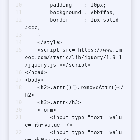
        padding    : 10px;
        background : #bbffaa;
        border     : 1px solid 
#ccc;
    }
    </style>
    <script src="https://www.im
ooc.com/static/lib/jquery/1.9.1
/jquery.js"></script>
</head>
<body>
    <h2>.attr()与.removeAttr()</
h2>
    <h3>.attr</h3>
    <form>
        <input type="text" valu
e="设置value" />
        <input type="text" valu
e="获取value"/>