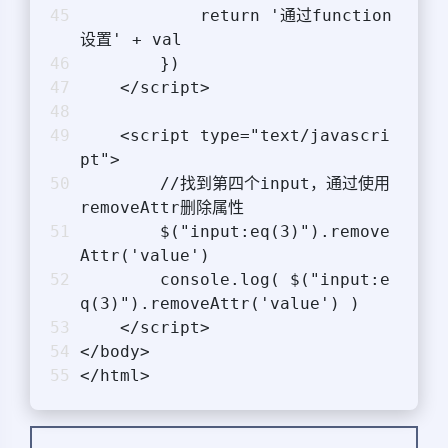
            return '通过function
设置' + val
        })
    </script>
    <script type="text/javascri
pt">
        //找到第四个input，通过使用
removeAttr删除属性
        $("input:eq(3)").remove
Attr('value')
        console.log( $("input:e
q(3)").removeAttr('value') )
    </script>
</body>
</html>