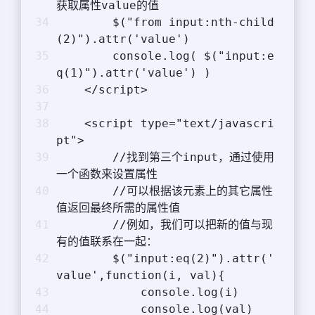
获取属性value的值
        $("from input:nth-child
(2)").attr('value')
        console.log( $("input:e
q(1)").attr('value') )
    </script>
    <script type="text/javascri
pt">
        //找到第三个input，通过使用
一个函数来设置属性
        //可以根据该元素上的其它属性
值返回最终所需的属性值
        //例如，我们可以把新的值与现
有的值联系在一起：
        $("input:eq(2)").attr('
value',function(i, val){
            console.log(i)
            console.log(val)