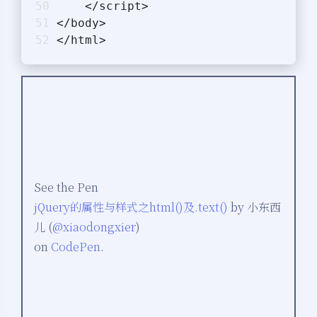
    </script>
</body>
</html>
See the Pen
jQuery的属性与样式之html()及.text()
by 小东西
儿 (
@xiaodongxier
)
on
CodePen
.