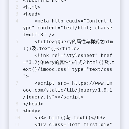
<!DOCTYPE html>
<html>
<head>
    <meta http-equiv="Content-t
ype" content="text/html; charse
t=utf-8" />
    <title>jQuery的属性与样式之htm
l()及.text()</title>
    <link rel="stylesheet" href
="3.2jQuery的属性与样式之html()及.t
ext()/imooc.css" type="text/css
">
    <script src="https://www.im
ooc.com/static/lib/jquery/1.9.1
/jquery.js"></script>
</head>
<body>
    <h3>.html()与.text()</h3>
    <div class="left first-div"