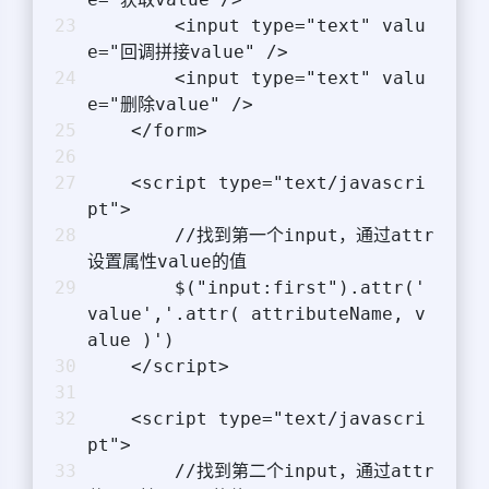
        <input type="text" valu
e="回调拼接value" />
        <input type="text" valu
e="删除value" />
    </form>
    <script type="text/javascri
pt">
        //找到第一个input，通过attr
设置属性value的值
        $("input:first").attr('
value','.attr( attributeName, v
alue )')
    </script>
    <script type="text/javascri
pt">
        //找到第二个input，通过attr