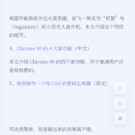
美国宇航局成功在火星表面，放飞一架名为“机智”号
（Ingenuity）的小型无人直升机。本文介绍这个项目
的细节。
夜间模式
4、
Chrome 90 的 4 大新功能
（中文）
本文介绍 Chrome 90 的四个新功能，对于普通用户还
Sans Serif
Serif
是挺有感的。
浅阴影
深阴影
5、
如何制作一个纯 CSS 的密码生成器
（英文）
关闭
日落
暗化
灰度
写法很简单，但是做出来的效果真不错。