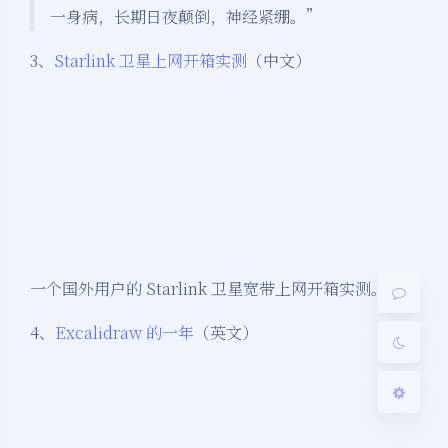
一身病，长期日夜颠倒，神经紧绷。”
3、
Starlink 卫星上网开箱实测
（中文）
夜间模式
Sans Serif
Serif
浅阴影
深阴影
一个国外用户的 Starlink 卫星宽带上网开箱实测。
关闭
日落
暗化
灰度
4、
Excalidraw 的一年
（英文）