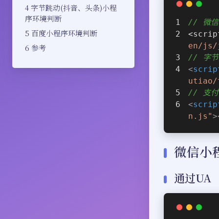
字节跳动(抖音、头条)小程
序环境判断
// 微
百度小程序环境判断
<scrip
en/js/
参考
// 字
<
scrip
utiao/
// 支
<
scrip
n.js"
>
微信小
通过UA