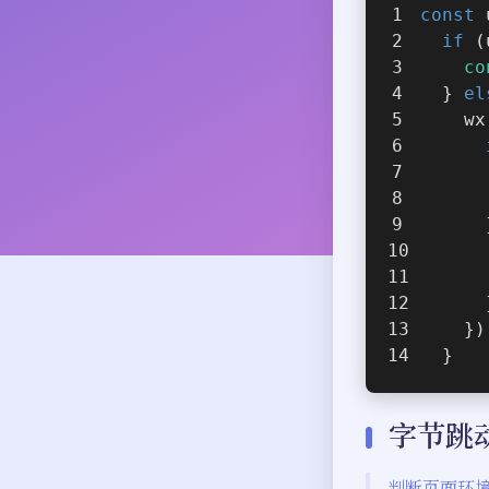
const
 
if
 (
co
  } 
el
  
 
  
    }
  }
字节跳
判断页面环