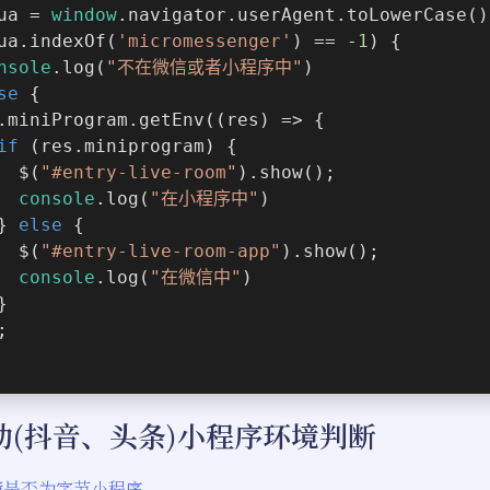
ua = 
window
.navigator.userAgent.toLowerCase()
ua.indexOf(
'micromessenger'
) == -
1
) {
nsole
.log(
"不在微信或者小程序中"
)
se
 {
  wx.miniProgram.getEnv(
(
res
) =>
 {
if
 (res.miniprogram) {
        $(
"#entry-live-room"
).show();
console
.log(
"在小程序中"
)
     } 
else
 {
        $(
"#entry-live-room-app"
).show();
console
.log(
"在微信中"
)
    }
);
动(抖音、头条)小程序环境判断
境是否为字节小程序