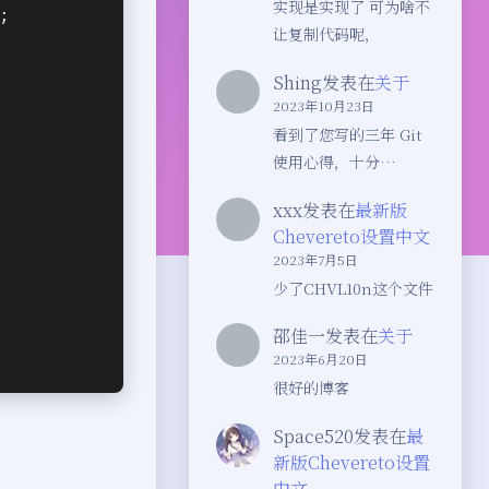
实现是实现了 可为啥不
;
让复制代码呢，
Shing
发表在
关于
2023年10月23日
看到了您写的三年 Git
使用心得，十分…
xxx
发表在
最新版
Chevereto设置中文
2023年7月5日
少了CHVL10n这个文件
邵佳一
发表在
关于
2023年6月20日
很好的博客
Space520
发表在
最
新版Chevereto设置
中文