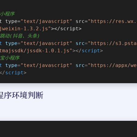
信小程序 
t type=
"text/javascript"
 src=
"https://res.wx.
jweixin-1.3.2.js"
></script>
节跳动(抖音、头条) 
t
type
=
"text/javascript"
src
=
"https://s3.psta
tmajssdk/jssdk-1.0.1.js"
>
</
script
>
付宝小程序 
t
type
=
"text/javascript"
src
=
"https://appx/we
</
script
>
程序环境判断