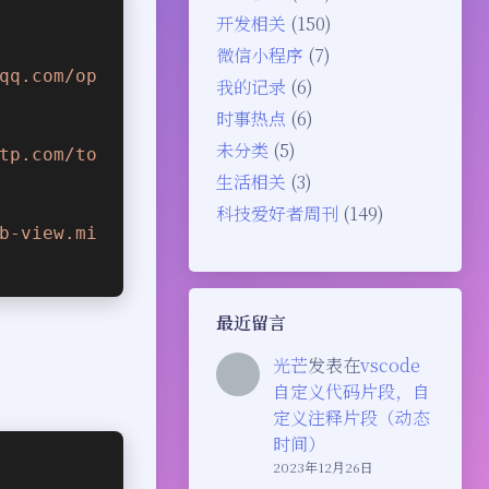
开发相关
(150)
微信小程序
(7)
qq.com/op
我的记录
(6)
时事热点
(6)
未分类
(5)
tp.com/to
生活相关
(3)
科技爱好者周刊
(149)
b-view.mi
最近留言
光芒
发表在
vscode
自定义代码片段，自
定义注释片段（动态
时间）
2023年12月26日