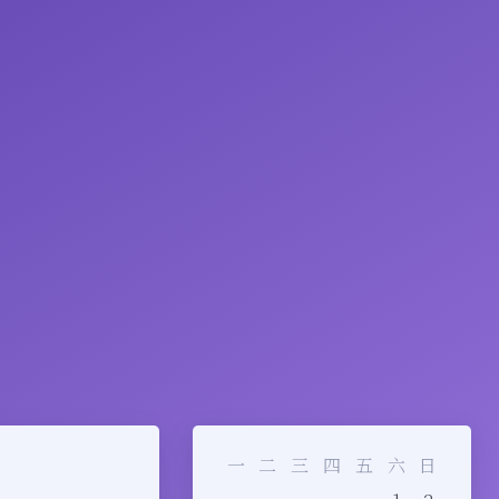
一
二
三
四
五
六
日