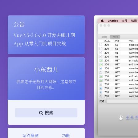
公告
Vue2.5-2.6-3.0 开发去哪儿网
App 从零入门到项目实战
小东西儿
我游走于无数灯火间隙，这是最夺
目的光彩。
搜索
王永
站点概览
功能