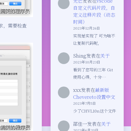
光芒
发表在
vscode
自定义代码片段，自
定义注释片段（动态
时间）
求，需要检查
2023年12月26日
实现是实现了 可为啥不
让复制代码呢，
Shing
发表在
关于
2023年10月23日
看到了您写的三年 Git
使用心得，十分…
xxx
发表在
最新版
Chevereto设置中文
2023年7月5日
少了CHVL10n这个文件
邵佳一
发表在
关于
2023年6月20日