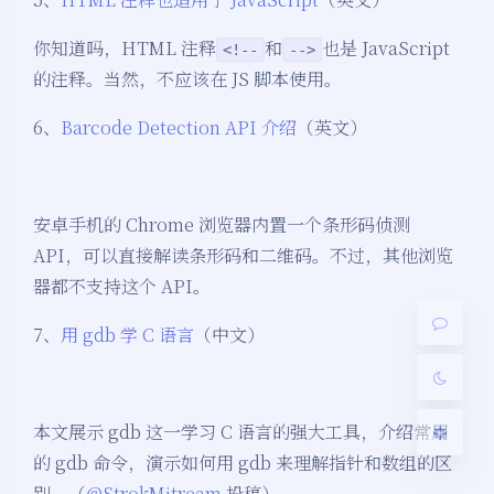
你知道吗，HTML 注释
和
也是 JavaScript
<!--
-->
的注释。当然，不应该在 JS 脚本使用。
6、
Barcode Detection API 介绍
（英文）
夜间模式
安卓手机的 Chrome 浏览器内置一个条形码侦测
Sans Serif
Serif
API，可以直接解读条形码和二维码。不过，其他浏览
浅阴影
深阴影
器都不支持这个 API。
7、
用 gdb 学 C 语言
（中文）
关闭
日落
暗化
灰度
本文展示 gdb 这一学习 C 语言的强大工具，介绍常用
的 gdb 命令，演示如何用 gdb 来理解指针和数组的区
别。（
@StrokMitream
投稿）