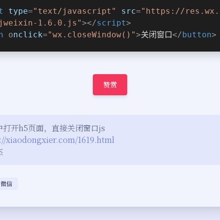
t
type
=
"text/javascript"
src
=
"https://res.wx.
jweixin-1.6.0.js"
>
</
script
>
n
 ο
nclick
=
"wx.closeWindow()"
>
关闭窗口
</
button
>
赞赏
打开h5页面，直接关闭窗口js
://xiaodongxier.com/1619.html
杰
微信