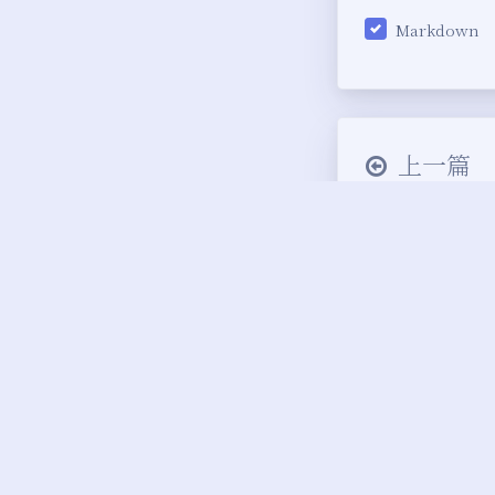
Markdown
上一篇
cnzz（友盟
计方案？【备
推荐文章
css打印机样