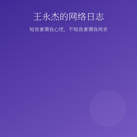
王永杰的网络日志
知我者谓我心忧，不知我者谓我何求