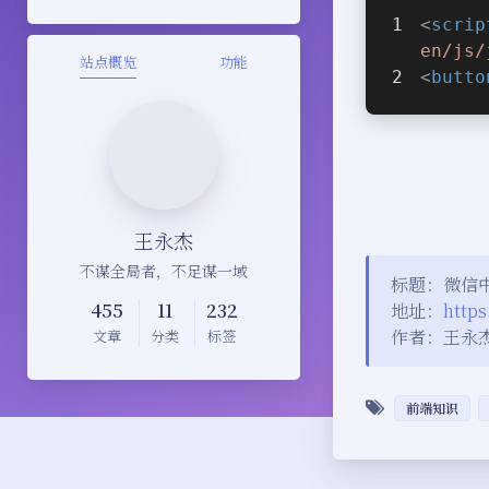
<
scrip
en/js/
站点概览
功能
<
butto
王永杰
不谋全局者，不足谋一域
标题：微信中
455
11
232
地址：
https
作者：王永
文章
分类
标签
前端知识