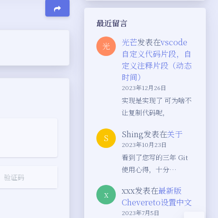
最近留言
光芒
发表在
vscode
光
自定义代码片段，自
定义注释片段（动态
时间）
2023年12月26日
实现是实现了 可为啥不
让复制代码呢，
夜间模式
Shing
发表在
关于
S
2023年10月23日
Sans Serif
Serif
看到了您写的三年 Git
使用心得，十分…
浅阴影
深阴影
xxx
发表在
最新版
x
Chevereto设置中文
关闭
日落
暗化
灰度
2023年7月5日