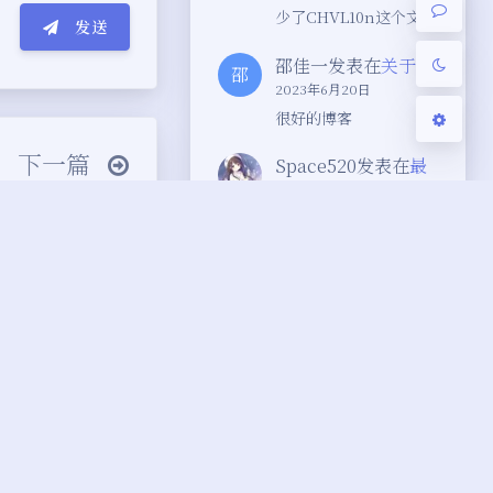
少了CHVL10n这个文件
发送
邵佳一
发表在
关于
邵
2023年6月20日
很好的博客
下一篇
Space520
发表在
最
⌄•́๑)૭
新版Chevereto设置
 期）：如何度过
﹏●⌇
中文
裁员、还有战争
2023年4月5日
不行，500
っ °Д °;)っ
▽////*)q
小程序
yarn报错因为在此系
关于monaco-editor
vue中
统中禁止执行脚本
编辑器
递多个