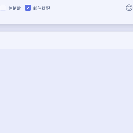
悄悄话
邮件提醒
|´・ω・)ノ
ヾ(≧∇≦*)ゝ
(☆ω☆)
（╯‵□′）╯︵┴─┴
￣﹃￣
(/ω＼)
∠( ᐛ 」∠)＿
(๑•̀ㅁ•́ฅ)
→_→
୧(๑•̀
）统计要收费,有哪些备用统
科技爱好者周刊（第 204
٩(ˊᗜˋ*)و
(ノ°ο°)ノ
(´இ皿இ｀)
⌇●
用统计方案分析】
疫情、
(ฅ´ω`ฅ)
(╯°A°)╯︵○○○
φ(￣∇￣o)
ヾ(´･ ･｀｡)ノ"
( ง ᵒ̌皿ᵒ̌)ง⁼³₌₃
(ó﹏ò｡)
Σ(
( ,,´･ω･)ﾉ"(´っω･｀｡)
╮(╯▽╰)╭
o(*////
＞﹏＜
( ๑´•ω•) "(ㆆᴗㆆ)
式
Prettier基本使用
剪藏网页文章到
obsidian中