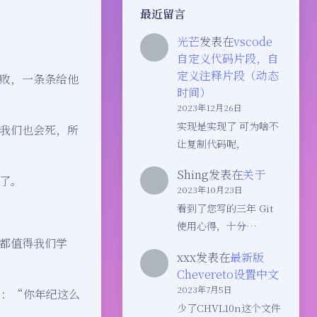
最近留言
。
光芒
发表在
vscode
自定义代码片段，自
定义注释片段（动态
败，一条条给他
时间）
2023年12月26日
实现是实现了 可为啥不
我们也会死，所
让复制代码呢，
Shing
发表在
关于
了。
2023年10月23日
看到了您写的三年 Git
使用心得，十分…
都值得我们学
xxx
发表在
最新版
Chevereto设置中文
2023年7月5日
格：“你年纪这么
少了CHVL10n这个文件