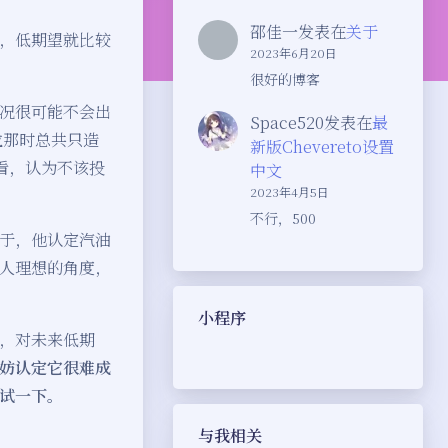
邵佳一
发表在
关于
，低期望就比较
2023年6月20日
很好的博客
况很可能不会出
Space520
发表在
最
拉那时总共只造
新版Chevereto设置
看，认为不该投
中文
2023年4月5日
不行，500
于，他认定汽油
人理想的角度，
小程序
，对未来低期
妨认定它很难成
试一下。
与我相关