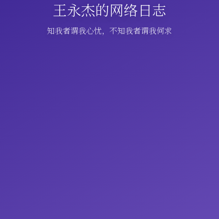
王永杰的网络日志
知我者谓我心忧，不知我者谓我何求