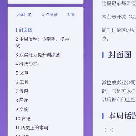
这里记录每周值
文章目录
站点概览
功能
本杂志开源（Git
封面图
周刊讨论区的帖
位。
本周话题：低期望，多尝
试
封面图
双翼能力提升训练营
科技动态
文章
工具
派拉蒙影业公司
码。它是可以扫
资源
以后城市的上空
图片
文摘
本周话
言论
历史上的本周
（一）