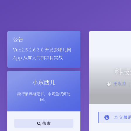
公告
Vue2.5-2.6-3.0 开发去哪儿网
App 从零入门到项目实战
科技
小东西儿
王永杰
|
渐行渐远渐无书，水阔鱼沉何处
问。
本文最后
搜索