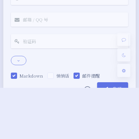
Sans Serif
Serif
浅阴影
深阴影
关闭
日落
暗化
灰度
Markdown
悄悄话
邮件提醒
发送
|´・ω・)ノ
ヾ(≧∇≦*)ゝ
(☆ω☆)
（╯‵□′）╯︵┴─┴
￣﹃￣
(/ω＼)
京ICP备19041477号
∠( ᐛ 」∠)＿
(๑•̀ㅁ•́ฅ)
→_→
今日访问人数
37
今日访问量
43
昨日访问人数
69
昨日访问量
78