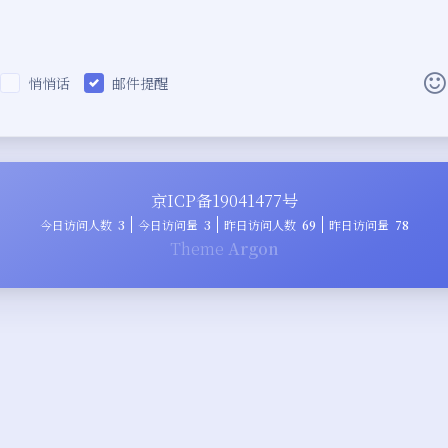
悄悄话
邮件提醒
|´・ω・)ノ
ヾ(≧∇≦*)ゝ
(☆ω☆)
（╯‵□′）╯︵┴─┴
￣﹃￣
(/ω＼)
京ICP备19041477号
∠( ᐛ 」∠)＿
(๑•̀ㅁ•́ฅ)
→_→
୧(๑•̀
今日访问人数
3
今日访问量
3
昨日访问人数
69
昨日访问量
78
٩(ˊᗜˋ*)و
(ノ°ο°)ノ
(´இ皿இ｀)
⌇●
Theme
Argon
(ฅ´ω`ฅ)
(╯°A°)╯︵○○○
φ(￣∇￣o)
ヾ(´･ ･｀｡)ノ"
( ง ᵒ̌皿ᵒ̌)ง⁼³₌₃
(ó﹏ò｡)
Σ(
( ,,´･ω･)ﾉ"(´っω･｀｡)
╮(╯▽╰)╭
o(*////
＞﹏＜
( ๑´•ω•) "(ㆆᴗㆆ)