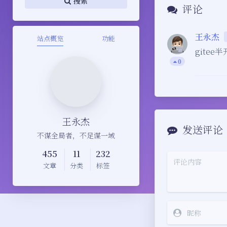
搜索
评论
王永杰
站点概览
功能
gite
0
王永杰
发送评论
不谋全局者，不足谋一域
455
11
232
文章
分类
标签