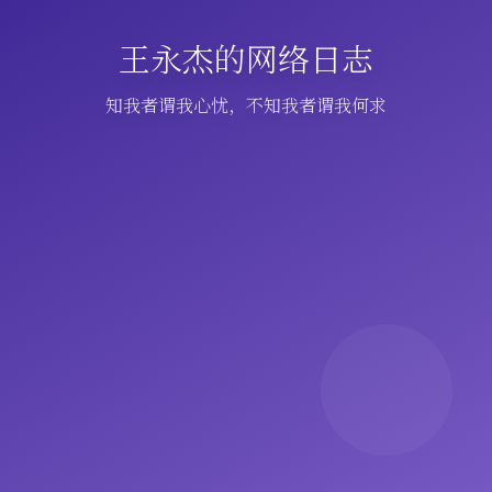
王永杰的网络日志
知我者谓我心忧，不知我者谓我何求