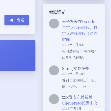
最近留言
发送
光芒
发表在
vscode
自定义代码片段，自
定义注释片段（动态
时间）
2023年12月26日
实现是实现了 可为啥不
⌄•́๑)૭
让复制代码呢，
﹏●⌇
夜间模式
Shing
发表在
关于
2023年10月23日
っ °Д °;)っ
Sans Serif
Serif
看到了您写的三年 Git
使用心得，十分…
▽////*)q
浅阴影
深阴影
xxx
发表在
最新版
Chevereto设置中文
关闭
日落
暗化
灰度
2023年7月5日