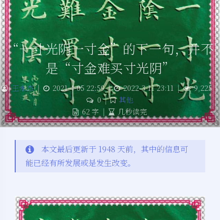
“一寸光阴一寸金”的下一句，并不
是“寸金难买寸光阴”
王永杰
|
2021-4-05 22:59
|
2022-3-11 23:11
|
9,225
|
0
|
其他
62 字
|
几秒读完
本文最后更新于 1948 天前，其中的信息可
能已经有所发展或是发生改变。