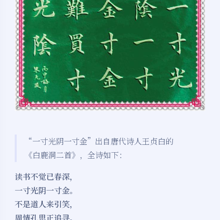
“一寸光阴一寸金”出自唐代诗人王贞白的
《白鹿洞二首》，全诗如下：
读书不觉已春深，
一寸光阴一寸金。
不是道人来引笑，
周情孔思正追寻。