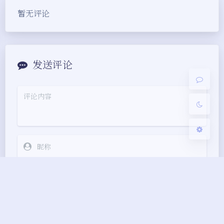
夜间模式
暂无评论
Sans Serif
Serif
浅阴影
深阴影
发送评论
关闭
日落
暗化
灰度