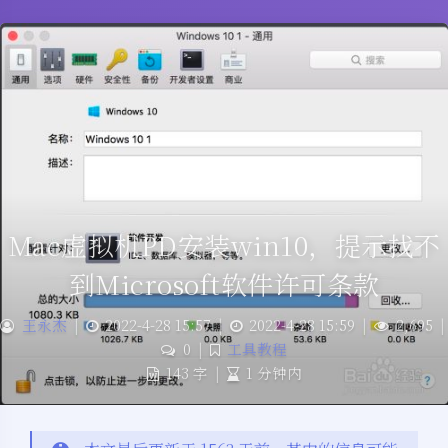
Mac虚拟机PD安装win10，提示找不
到Microsoft软件许可条款
王永杰
|
2022-4-28 15:57
|
2022-4-28 15:59
|
2,695
|
0
|
工具教程
143 字
|
1 分钟内