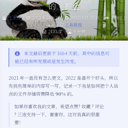
的 – 掘金
王永杰
|
2022-1-14 9:21
|
2022-3-11 23:11
|
1,302
|
0
|
工具教程
2133 字
|
9 分钟
本文最后更新于 1664 天前，其中的信息可
能已经有所发展或是发生改变。
2021 年一直没有怎么更文，2022 准备开个好头，所以
先挑些简单的内容写一写，记录一下我是如何把个人站
点的文件存储资费降低
90%
的。
如果你喜欢我的文章，希望点赞? 收藏 ? 评论
? 三连支持一下，谢谢你，这对我真的很重
要！