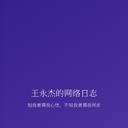
王永杰的网络日志
知我者谓我心忧，不知我者谓我何求