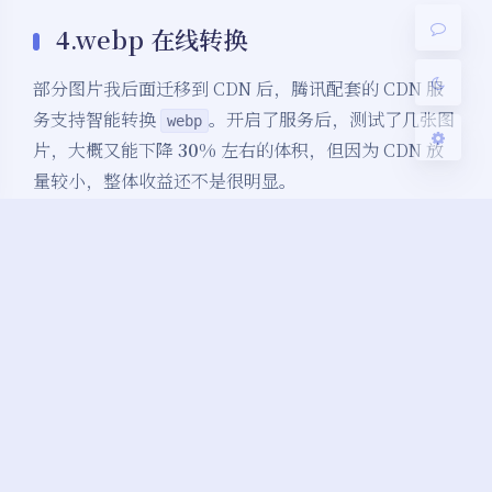
4.webp 在线转换
关闭
日落
暗化
灰度
部分图片我后面迁移到 CDN 后，腾讯配套的 CDN 服
务支持智能转换
。开启了服务后，测试了几张图
webp
片，大概又能下降
30%
左右的体积，但因为 CDN 放
量较小，整体收益还不是很明显。
优化三：CDN 加速
COS 其实一直配套着 CDN 服务，但是之前一直没有
开。这次优化就顺便开启了，然后我就陷入到无尽的后
悔中——
为什么我没有早些开 ?
。
CDN 服务开启后，最大的收益就是加载速度直接
降低
一个数量级
。之前的图片都是从 COS 源站请求的，每
张图片响应速度大概为
200ms-300ms
，开启 CDN 后