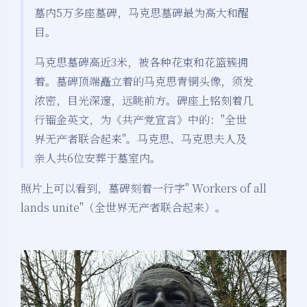
墓内5万多座墓碑，马克思墓碑最为高大和醒
目。
马克思墓碑高近3米，被各种花束和花篮簇拥
着。墓碑顶端矗立着的马克思青铜头像，须发
浓密，目光深邃，远眺前方。碑座上铭刻着几
行镏金英文，为《共产党宣言》中的："全世
界无产者联合起来"。马克思、马克思夫人及
亲人共6位安葬于墓室内。
照片上可以看到，墓碑刻着一行字" Workers of all
lands unite"（全世界无产者联合起来）。