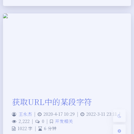
夜间模式
Sans Serif
Serif
浅阴影
深阴影
获取URL中的某段字符
关闭
日落
暗化
灰度
王永杰
|
2020-4-17 10:29
|
2022-3-11 23:11
|
2,222
|
0
|
开发相关
1022 字
|
6 分钟