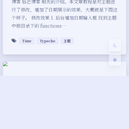
博客 钻芒博客 相关的介绍。本文章教程是对主题进
Sans Serif
Serif
行了修改，增加了日期展示的效果，大概就是下图这
个样子。 修改效果 1. 后台增加日期输入框 找到主题
浅阴影
深阴影
中根目录下的 functions…
关闭
日落
暗化
灰度
Time
Typecho
主题