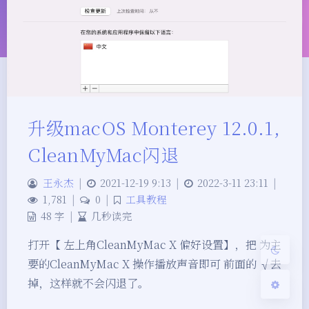
夜间模式
升级macOS Monterey 12.0.1,
CleanMyMac闪退
Sans Serif
Serif
王永杰
|
2021-12-19 9:13
|
2022-3-11 23:11
|
浅阴影
深阴影
1,781
|
0
|
工具教程
48 字
|
几秒读完
关闭
日落
暗化
灰度
打开【 左上角CleanMyMac X 偏好设置】，把 为主
要的CleanMyMac X 操作播放声音即可 前面的 √去
掉，这样就不会闪退了。