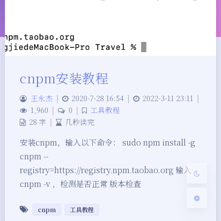
cnpm安装教程
夜间模式
王永杰
|
2020-7-28 16:54
|
2022-3-11 23:11
|
Sans Serif
Serif
1,960
|
0
|
工具教程
28 字
|
几秒读完
浅阴影
深阴影
安装cnpm，输入以下命令： sudo npm install -g
cnpm --
关闭
日落
暗化
灰度
registry=https://registry.npm.taobao.org 输入
cnpm -v ，检测是否正常 版本检查
cnpm
工具教程