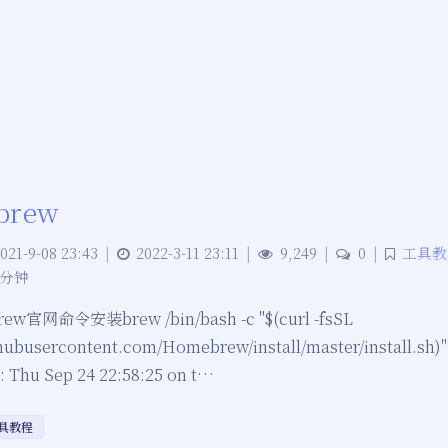
brew
021-9-08 23:43
|
2022-3-11 23:11
|
9,249
|
0
|
工具教
 分钟
官网命令安装brew /bin/bash -c "$(curl -fsSL
ithubusercontent.com/Homebrew/install/master/install
: Thu Sep 24 22:58:25 on t…
具教程