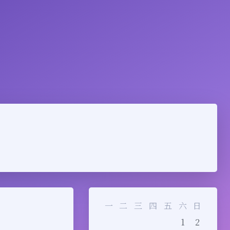
一
二
三
四
五
六
日
1
2