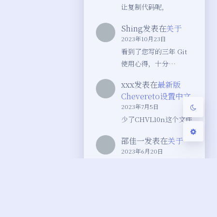
让复制代码呢，
Sans Serif
Serif
Shing
发表在
关于
2023年10月23日
浅阴影
深阴影
看到了您写的三年 Git
使用心得，十分…
关闭
日落
暗化
灰度
xxx
发表在
最新版
Chevereto设置中文
2023年7月5日
少了CHVL10n这个文件
邵佳一
发表在
关于
2023年6月20日
很好的博客
Space520
发表在
最
新版Chevereto设置
中文