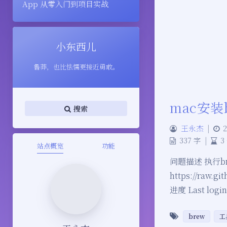
App 从零入门到项目实战
小东西儿
鲁莽，也比怯懦更接近勇敢。
mac安装
搜索
王永杰
|
2
337 字
|
3
站点概览
功能
问题描述 执行brew
https://raw.g
进度 Last login
brew
工