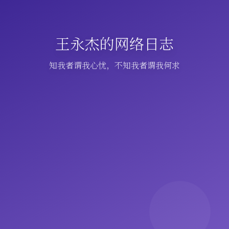
王永杰的网络日志
知我者谓我心忧，不知我者谓我何求