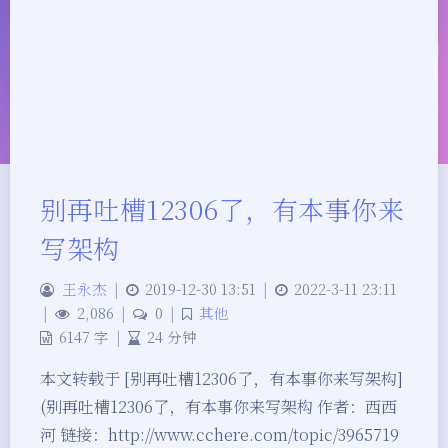
别再吐槽12306了，有本事你来
写架构
夜间模式
王永杰
|
2019-12-30 13:51
|
2022-3-11 23:11
|
2,086
|
0
|
其他
6147 字
|
24 分钟
Sans Serif
Serif
本文转载于 [别再吐槽12306了，有本事你来写架构]
浅阴影
深阴影
(别再吐槽12306了，有本事你来写架构 作者：西西
河 链接：http://www.cchere.com/topic/3965719
关闭
日落
暗化
灰度