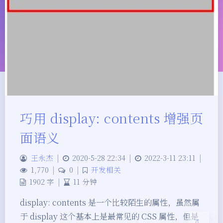
巧用 display: contents 增强页
夜间模式
面语义
Sans Serif
Serif
王永杰
|
2020-5-28 22:34
|
2022-3-11 23:11
|
1,770
|
0
|
开发相关
浅阴影
深阴影
1902 字
|
11 分钟
display: contents 是一个比较陌生的属性，虽然属
关闭
日落
暗化
灰度
于 display 这个基本上是最常见的 CSS 属性，但是