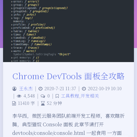
Chrome DevTools 面板全攻略
夜间模式
王永杰
|
2020-7-21 11:37
|
2022-10-19 10:10
|
4,548
|
0
|
工具教程
,
开发相关
Sans Serif
Serif
11410 字
|
52 分钟
浅阴影
深阴影
李华西，微医云服务团队前端开发工程师，喜欢瞎折
腾，典型猫奴 Console 面板 此章节请打开
关闭
日落
暗化
灰度
devtools/console/console.html 一起食用 一方面