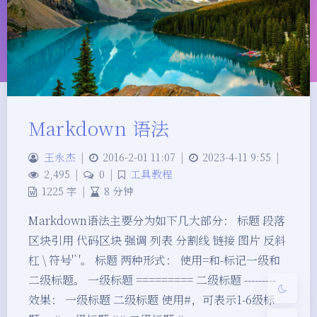
Markdown 语法
夜间模式
王永杰
|
2016-2-01 11:07
|
2023-4-11 9:55
|
2,495
|
0
|
工具教程
1225 字
|
8 分钟
Sans Serif
Serif
Markdown语法主要分为如下几大部分： 标题 段落
浅阴影
深阴影
区块引用 代码区块 强调 列表 分割线 链接 图片 反斜
杠 \ 符号'`'。 标题 两种形式： 使用=和-标记一级和
关闭
日落
暗化
灰度
二级标题。 一级标题 ========= 二级标题 ---------
效果： 一级标题 二级标题 使用#，可表示1-6级标