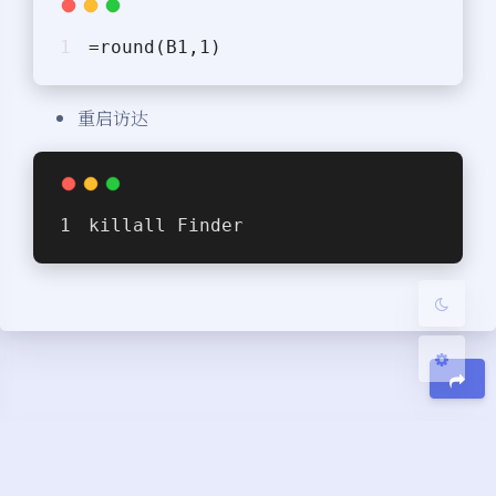
=round(B1,1)
夜间模式
重启访达
Sans Serif
Serif
浅阴影
深阴影
killall Finder
关闭
日落
暗化
灰度
豆
京ICP备19041477号