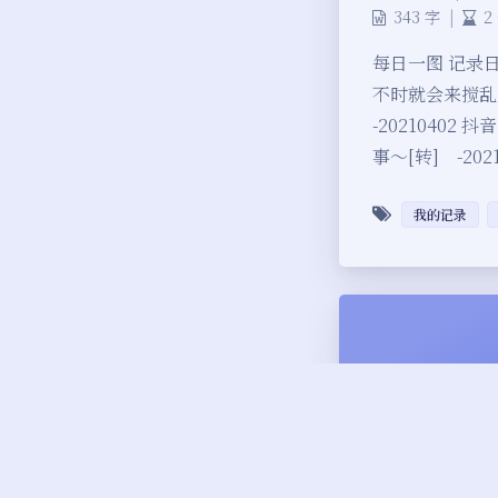
343 字
|
2
每日一图 记录
不时就会来搅
-20210402
事～[转] -20
我的记录