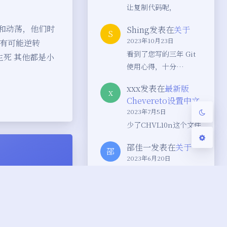
让复制代码呢，
Sans Serif
Serif
然和动荡，他们时
Shing
发表在
关于
S
2023年10月23日
浅阴影
深阴影
都有可能逆转
看到了您写的三年 Git
了生死 其他都是小
使用心得，十分…
关闭
日落
暗化
灰度
xxx
发表在
最新版
x
Chevereto设置中文
2023年7月5日
少了CHVL10n这个文件
邵佳一
发表在
关于
邵
2023年6月20日
很好的博客
Space520
发表在
最
新版Chevereto设置
中文