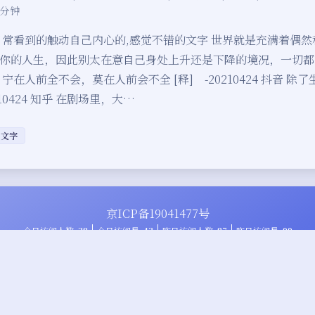
 分钟
日常看到的触动自己内心的,感觉不错的文字 世界就是充满着偶
乱你的人生，因此别太在意自己身处上升还是下降的境况，一切
 抖音 宁在人前全不会，莫在人前会不全 [释] -20210424 抖音 除
210424 知乎 在剧场里，大…
文字
京ICP备19041477号
今日访问人数
38
今日访问量
43
昨日访问人数
87
昨日访问量
99
Theme
Argon