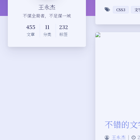
王永杰
CSS3
文
不谋全局者，不足谋一域
455
11
232
文章
分类
标签
不错的文
王永杰
|
2