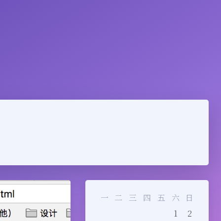
一
二
三
四
五
六
日
1
2