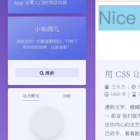
App 从零入门到项目实战
小东西儿
此时此刻一切都是静寂的，只剩下
我与你的世界，这就是爱？
用 CSS
搜索
王永杰
|
2
1060 字
|
站点概览
功能
透明文字，模糊文
～ 前言 我们做页
出你内心的文艺
己动手，看看能