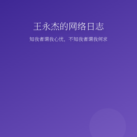
王永杰的网络日志
知我者谓我心忧，不知我者谓我何求