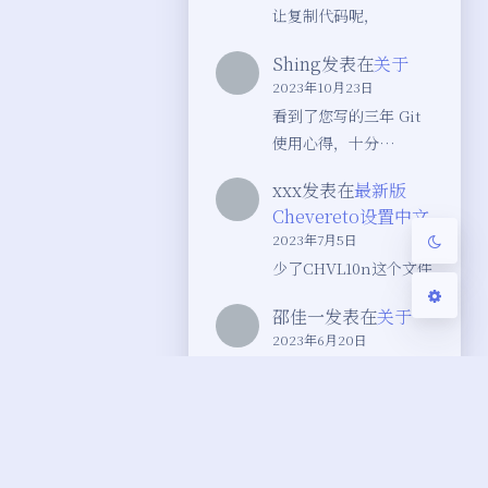
让复制代码呢，
Sans Serif
Serif
Shing
发表在
关于
2023年10月23日
浅阴影
深阴影
看到了您写的三年 Git
使用心得，十分…
关闭
日落
暗化
灰度
xxx
发表在
最新版
Chevereto设置中文
2023年7月5日
少了CHVL10n这个文件
邵佳一
发表在
关于
2023年6月20日
很好的博客
Space520
发表在
最
新版Chevereto设置
中文