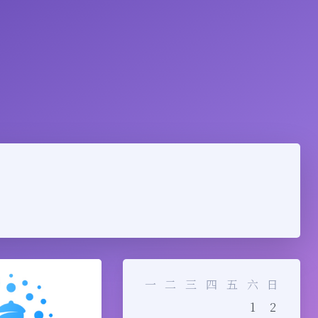
一
二
三
四
五
六
日
1
2