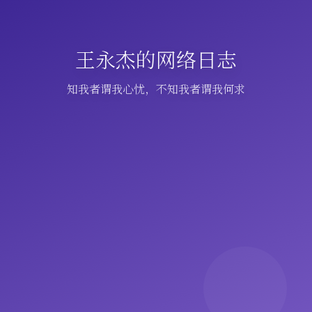
王永杰的网络日志
知我者谓我心忧，不知我者谓我何求