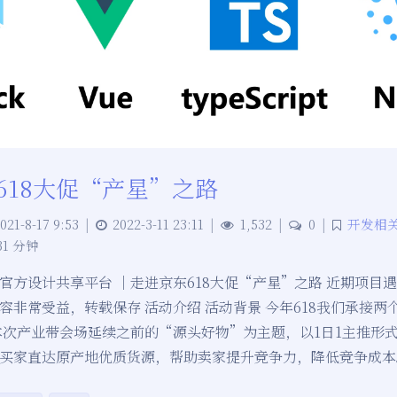
618大促“产星”之路
021-8-17 9:53
|
2022-3-11 23:11
|
1,532
|
0
|
开发相
31 分钟
官方设计共享平台 ｜走进京东618大促“产星”之路 近期项目
容非常受益，转载保存 活动介绍 活动背景 今年618我们承接两
本次产业带会场延续之前的“源头好物”为主题，以1日1主推形
买家直达原产地优质货源，帮助卖家提升竞争力，降低竞争成本。