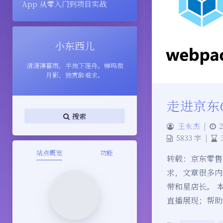
App 从零入门到项目实战
小东西儿
清潇薄暮雨，半烛下莲舟。蝉鸣微
月影，独赏醉难求。
走进京东
搜索
王永杰
|
2
5833 字
|
站点概览
功能
转载：京东零售
求，文章很多内
带和星店长。 
直播展现；帮助