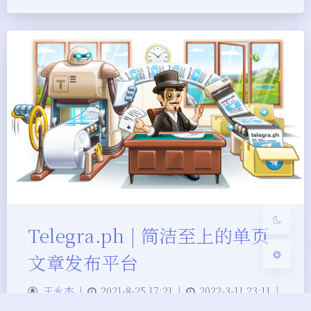
夜间模式
Sans Serif
Serif
浅阴影
深阴影
关闭
日落
暗化
灰度
Telegra.ph | 简洁至上的单页
文章发布平台
王永杰
|
2021-8-25 17:21
|
2022-3-11 23:11
|
6,527
|
0
|
工具教程