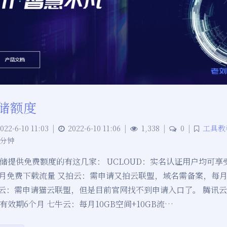
储额度
022-6-10 11:03
|
2022-6-10 11:06
|
1,338
|
0
|
工具教
 分钟
储提供免费额度的有这几家： UCLOUD：实名认证用户均可享受
/月免费下载流量 又拍云：需申请又拍云联盟，域名需备案，每月 
量 猫云：需申请猫云联盟，但是目前官网找不到申请入口了。 腾讯云
效期6个月 七牛云：每月10GB空间+10GB流…