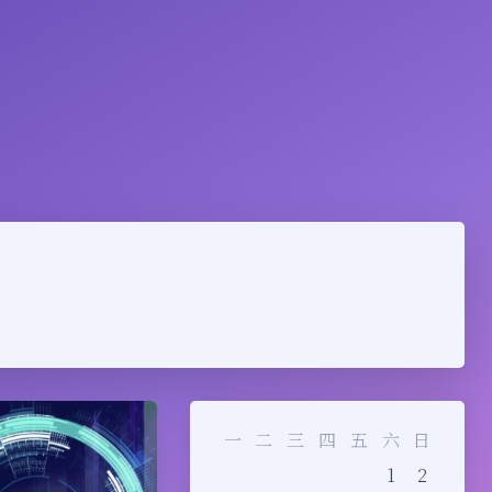
一
二
三
四
五
六
日
1
2