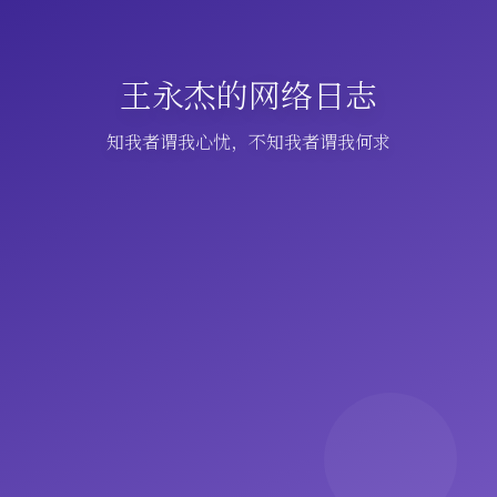
王永杰的网络日志
知我者谓我心忧，不知我者谓我何求