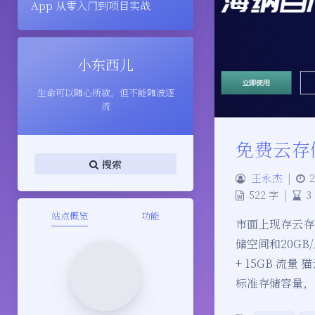
App 从零入门到项目实战
小东西儿
生命可以随心所欲，但不能随波逐
流
免费云存
搜索
王永杰
|
2
522 字
|
3
站点概览
功能
市面上现存云存
储空间和20GB
+ 15GB 流
标准存储容量，有