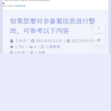
浅阴影
深阴影
如果您要对非备案信息进行整
关闭
日落
暗化
灰度
改，可参考以下内容
王永杰
|
2022-8-03 13:14
|
2022-8-03 13:15
|
1,702
|
0
|
工具教程
674 字
|
3 分钟
域名类 Q：域名实名信息与备案主体不一致 A：域名
实名信息需要和您备案主体的名称保持一致，若备案
主体名称中含有括号请您务必注意括号的中英文格
式。（腾讯云域名可点击此处修改域名实名信息，非
腾讯云域名请前往域名注册商平台修改） Q：域名已
过期 A：请将域名续费并确认域名实名信息与备案主
体保持一致（腾讯云域名可点击续费非腾讯云域名请