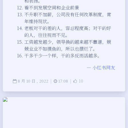
和表扬。
看不到发展空间和企业前景
不升职不加薪，公司没有任何改革制度，常
年维持现状。
老板对干的差的人，容忍程度高；对干的好
的人，往往视而不见。
工资越发越少，领导换的越来越不靠谱，兢
兢业业不如摸鱼的，所以也摆烂了。
干多干少一个样，干的多反而活越多。
—
小红书网友
|
|
10
8
月
10
日 ,
2022
17:08