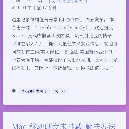
|
1,278
|
0
|
科技爱好者周刊
4304 字
|
17 分钟
这里记录每周值得分享的科技内容，周五发布。 本
杂志开源（GitHub: ruanyf/weekly），欢迎提交
issue，投稿或推荐科技内容。 周刊讨论区的帖子
《谁在招人？》，提供大量程序员就业信息，欢迎访
问或发布工作/实习岗位。 封面图 美国新泽西州的一
个露天停车场，全部架设了太阳能大棚，既可以用光
伏板发电，又防止车辆被暴晒。这种做法值得推广。
…
科技爱好者周刊
阮一峰
Mac 移动硬盘未挂载-解决办法