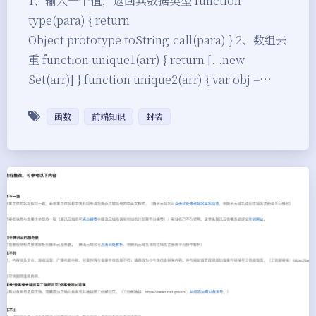
1、输入一个值，返回其数据类型 function
type(para) { return
Object.prototype.toString.call(para) } 2、数组去
重 function unique1(arr) { return [...new
Set(arr)] } function unique2(arr) { var obj =…
函数
前端知识
封装
夜间模式
Sans Serif
Serif