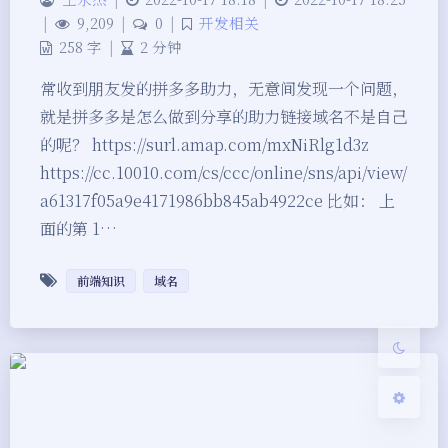
|
9,209
|
0
|
开发相关
258 字
|
2 分钟
常收到朋友发的拼多多助力，无意间发现一个问题，
就是拼多多是怎么做到分享的助力链接域名不是自己
的呢？ https://surl.amap.com/mxNiRlg1d3z
夜间模式
https://cc.10010.com/cs/ccc/online/sns/api/view/
a61317f05a9e4171986bb845ab4922ce 比如： 上
Sans Serif
Serif
面的第 1…
浅阴影
深阴影
前端知识
域名
关闭
日落
暗化
灰度