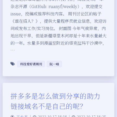
杂志开源（GitHub: ruanyf/weekly），欢迎提交
issue，投稿或推荐科技内容。 周刊讨论区的帖子
《谁在招人？》，提供大量程序员就业信息，欢迎访
问或发布工作/实习岗位。 封面图 今年气候异常，内
地出现干旱，但是新疆塔里木河却是十年来水量最大
的一年。水量多到漫溢至附近的塔克拉玛干沙漠中，
…
科技爱好者周刊
阮一峰
拼多多是怎么做到分享的助力
链接域名不是自己的呢？
王永杰
|
2022-10-17 18:18
|
2022-10-17 18:25