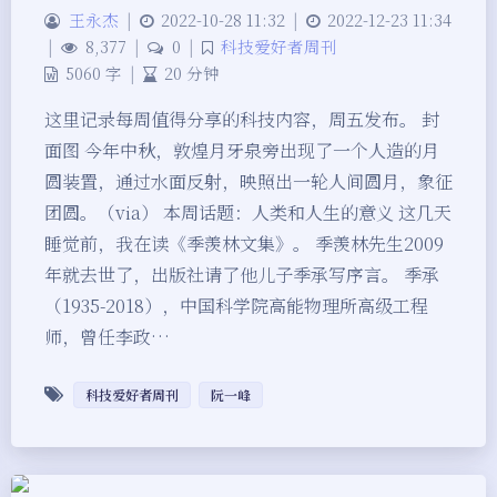
王永杰
|
2022-10-28 11:32
|
2022-12-23 11:34
|
8,377
|
0
|
科技爱好者周刊
5060 字
|
20 分钟
这里记录每周值得分享的科技内容，周五发布。 封
面图 今年中秋，敦煌月牙泉旁出现了一个人造的月
圆装置，通过水面反射，映照出一轮人间圆月，象征
团圆。（via） 本周话题：人类和人生的意义 这几天
睡觉前，我在读《季羡林文集》。 季羡林先生2009
年就去世了，出版社请了他儿子季承写序言。 季承
（1935-2018），中国科学院高能物理所高级工程
师，曾任李政…
科技爱好者周刊
阮一峰