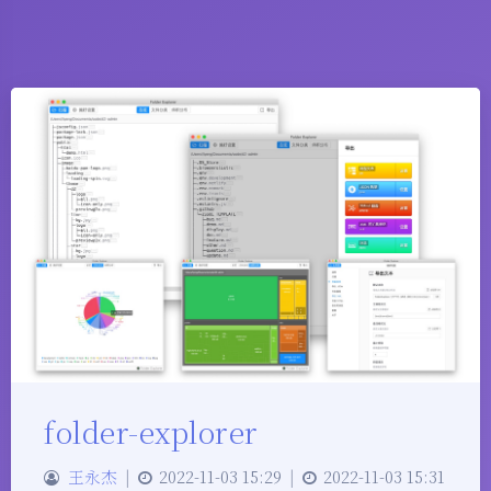
folder-explorer
王永杰
|
2022-11-03 15:29
|
2022-11-03 15:31