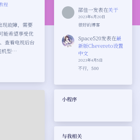
教程
邵佳一
发表在
关于
2023年6月20日
出现故障，需要
很好的博客
可能希望享受优
Space520
发表在
最
1、查看电视后台
新版Chevereto设置
视机型…
中文
2023年4月5日
不行，500
小程序
与我相关