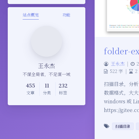
站点概览
功能
folder-e
王永杰
|
2
王永杰
522 字
|
2
不谋全局者，不足谋一域
扫描目录，分析
455
11
232
数据格式，大大方
文章
分类
标签
windows 或 
https://gitee.
扫描目录