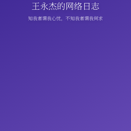
王永杰的网络日志
知我者谓我心忧，不知我者谓我何求