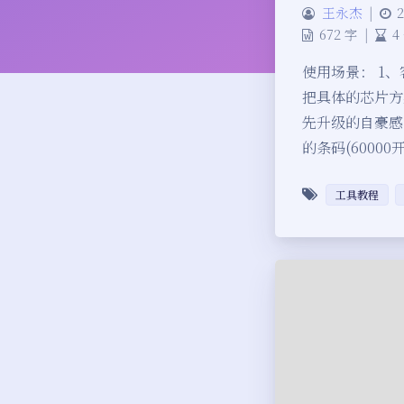
王永杰
|
2
672 字
|
4
使用场景： 1
把具体的芯片方
先升级的自豪感
的条码(6000
工具教程