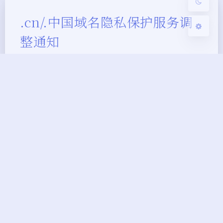
.cn/.中国域名隐私保护服务调
整通知
王永杰
|
2022-12-22 16:44
|
2022-12-22 16:44
|
1,511
|
0
|
开发相关
297 字
|
2 分钟
尊敬的用户： 接 CNNIC 注册局通知，.cn、.中国
域名即将暂停免费政策，若继续使用或将收取相应的
服务费用。具体调整如下： 1. 自2022年12月26日
后，腾讯云将暂停开启隐私保护功能，恢复时间待
定。 用户不可在控制台开启隐私保护功能，但仍可
操作关闭，关闭之后不可开启。 2. 2022年12月26日
前已设置隐私保护服务的域名，如希望继续保留…
新闻热点