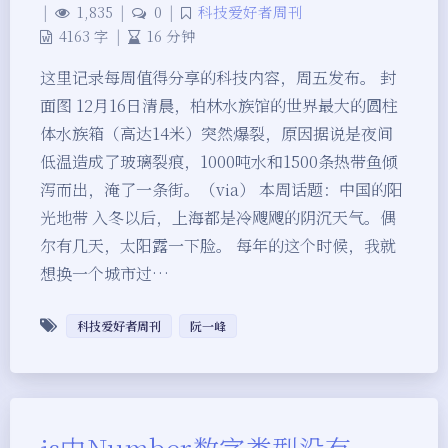
|
1,835
|
0
|
科技爱好者周刊
4163 字
|
16 分钟
这里记录每周值得分享的科技内容，周五发布。 封
面图 12月16日清晨，柏林水族馆的世界最大的圆柱
体水族箱（高达14米）突然爆裂，原因据说是夜间
低温造成了玻璃裂痕，1000吨水和1500条热带鱼倾
泻而出，淹了一条街。（via） 本周话题：中国的阳
光地带 入冬以后，上海都是冷飕飕的阴沉天气。偶
尔有几天，太阳露一下脸。 每年的这个时候，我就
想换一个城市过…
科技爱好者周刊
阮一峰
js中Number数字类型没有