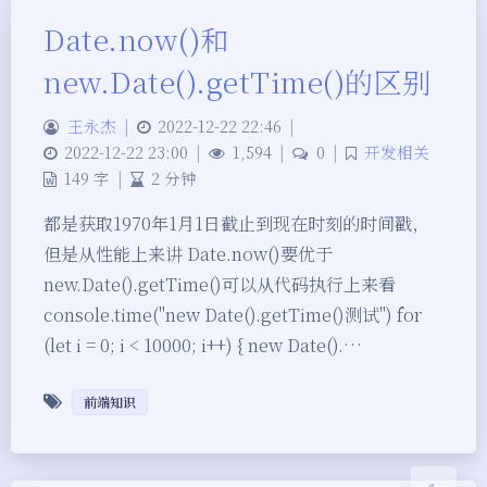
Date.now()和
new.Date().getTime()的区别
王永杰
|
2022-12-22 22:46
|
2022-12-22 23:00
|
1,594
|
0
|
开发相关
149 字
|
2 分钟
都是获取1970年1月1日截止到现在时刻的时间戳，
但是从性能上来讲 Date.now()要优于
new.Date().getTime()可以从代码执行上来看
夜间模式
console.time("new Date().getTime()测试") for
Sans Serif
Serif
(let i = 0; i < 10000; i++) { new Date().…
浅阴影
深阴影
前端知识
关闭
日落
暗化
灰度