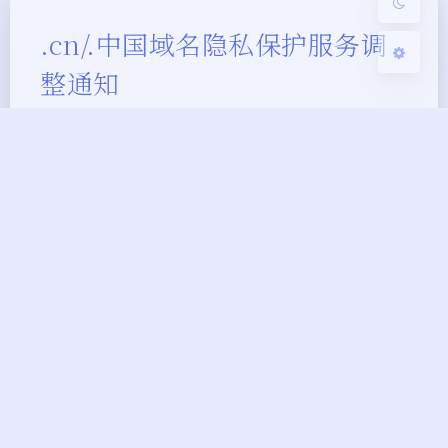
.cn/.中国域名隐私保护服务调
整通知
王永杰
|
2022-12-22 16:44
|
2022-12-22 16:44
|
1,510
|
0
|
开发相关
297 字
|
2 分钟
尊敬的用户： 接 CNNIC 注册局通知，.cn、.中国
域名即将暂停免费政策，若继续使用或将收取相应的
服务费用。具体调整如下： 1. 自2022年12月26日
后，腾讯云将暂停开启隐私保护功能，恢复时间待
定。 用户不可在控制台开启隐私保护功能，但仍可
操作关闭，关闭之后不可开启。 2. 2022年12月26日
前已设置隐私保护服务的域名，如希望继续保留…
新闻热点