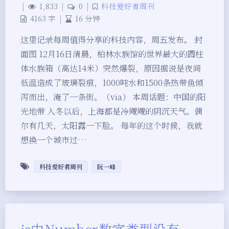
|
1,833
|
0
|
科技爱好者周刊
4163 字
|
16 分钟
这里记录每周值得分享的科技内容，周五发布。 封
面图 12月16日清晨，柏林水族馆的世界最大的圆柱
体水族箱（高达14米）突然爆裂，原因据说是夜间
低温造成了玻璃裂痕，1000吨水和1500条热带鱼倾
泻而出，淹了一条街。（via） 本周话题：中国的阳
光地带 入冬以后，上海都是冷飕飕的阴沉天气。偶
尔有几天，太阳露一下脸。 每年的这个时候，我就
想换一个城市过…
科技爱好者周刊
阮一峰
js中Number数字类型没有