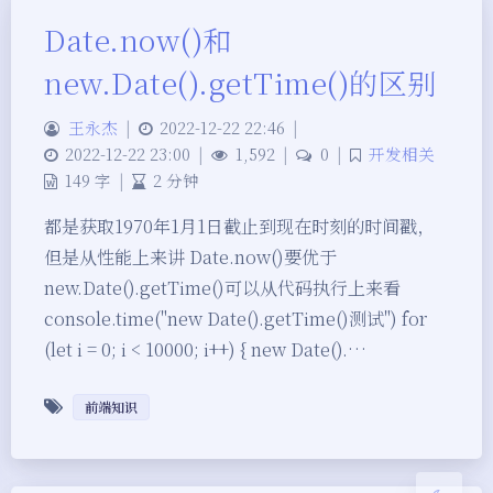
Date.now()和
new.Date().getTime()的区别
王永杰
|
2022-12-22 22:46
|
2022-12-22 23:00
|
1,592
|
0
|
开发相关
149 字
|
2 分钟
都是获取1970年1月1日截止到现在时刻的时间戳，
但是从性能上来讲 Date.now()要优于
new.Date().getTime()可以从代码执行上来看
夜间模式
console.time("new Date().getTime()测试") for
Sans Serif
Serif
(let i = 0; i < 10000; i++) { new Date().…
浅阴影
深阴影
前端知识
关闭
日落
暗化
灰度