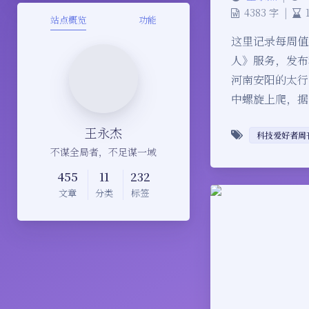
4383 字
|
站点概览
功能
这里记录每周值
人》服务，发布程
河南安阳的太行
中螺旋上爬，据
王永杰
科技爱好者周
不谋全局者，不足谋一域
455
11
232
文章
分类
标签