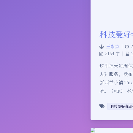
科技爱好
王永杰
|
2
5154 字
|
这里记录每周值
人》服务，发布程
新西兰小镇 T
所。（via）
科技爱好者周