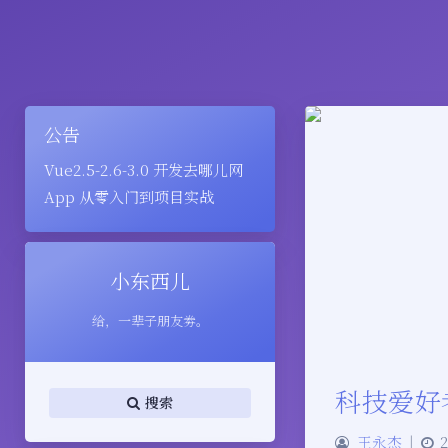
公告
Vue2.5-2.6-3.0 开发去哪儿网
App 从零入门到项目实战
小东西儿
给，一辈子朋友劵。
科技爱好
搜索
王永杰
|
2