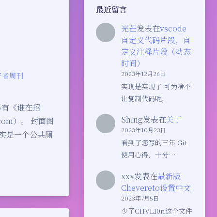
最近留言
光芒
发表在
vscode
自定义代码片段，自
定义注释片段（动态
时间）
2023年12月26日
好者周刊
实现是实现了 可为啥不
让复制代码呢，
另有《谁在招
Shing
发表在
关于
com）。 封面图
2023年10月23日
其实是一个公共厕
看到了您写的三年 Git
使用心得，十分…
xxx
发表在
最新版
Chevereto设置中文
2023年7月5日
少了CHVL10n这个文件