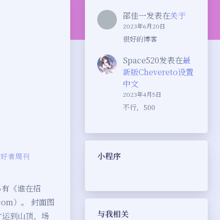
邵佳一
发表在
关于
2023年6月20日
很好的博客
Space520
发表在
最
新版Chevereto设置
中文
2023年4月5日
不行，500
小程序
爱好者周刊
另有《谁在招
com）。 封面图
与我相关
片运到山顶，场