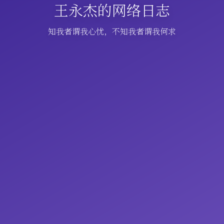
王永杰的网络日志
知我者谓我心忧，不知我者谓我何求