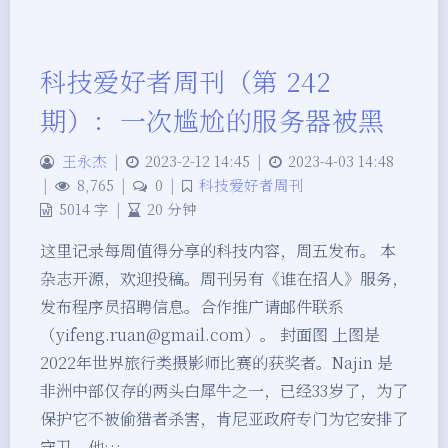
科技爱好者周刊（第 242
期）：一次尴尬的服务器被黑
王永杰
|
2023-2-12 14:45
|
2023-4-03 14:48
|
8,765
|
0
|
科技爱好者周刊
5014 字
|
20 分钟
这里记录每周值得分享的科技内容，周五发布。 本
杂志开源，欢迎投稿。周刊另有《谁在招人》服务，
发布程序员招聘信息。合作推广请邮件联系
（yifeng.ruan@gmail.com）。 封面图 上图是
2022年世界旅行类摄影师比赛的获奖者。Najin 是
非洲中部仅存的两头白犀牛之一，已经33岁了，为了
保护它不被偷猎者杀害，肯尼亚政府专门为它安排了
守卫。他…