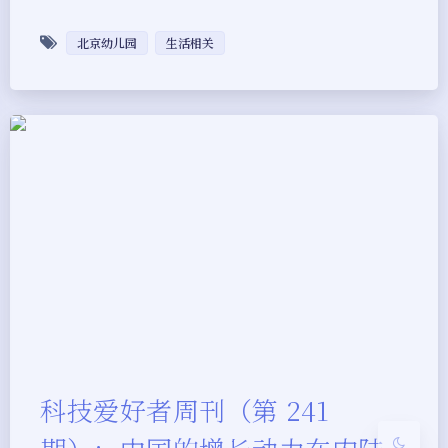
北京幼儿园
生活相关
夜间模式
Sans Serif
Serif
浅阴影
深阴影
科技爱好者周刊（第 241
关闭
日落
暗化
灰度