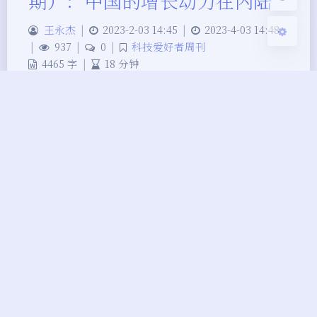
期）：中国的增长动力在内陆
王永杰
|
2023-2-03 14:45
|
2023-4-03 14:48
|
937
|
0
|
科技爱好者周刊
4465 字
|
18 分钟
这里记录每周值得分享的科技内容，周五发布。 本
杂志开源，欢迎投稿。周刊另有《谁在招人》服务，
发布程序员招聘信息。合作推广请邮件联系
（yifeng.ruan@gmail.com）。 封面图 美国宇航
局公布了一张火星地表照片，看上去有点像泰迪熊
（没有耳朵的），熊脑袋的直径大约2000米。
（via） 本周话题：中国的增长动力在内陆 今年春
节，我在度假，长…
科技爱好者周刊
阮一峰