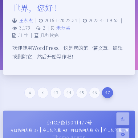
世界，您好！
王永杰
|
2016-1-20 22:34
|
2023-4-11 9:55
|
3,179
|
2
|
未分类
31 字
|
几秒读完
欢迎使用WordPress。这是您的第一篇文章。编辑
或删除它，然后开始写作吧！
夜间模式
Sans Serif
Serif
浅阴影
深阴影
43
44
45
46
47
关闭
日落
暗化
灰度
京ICP备19041477号
今日访问人数
37
今日访问量
43
昨日访问人数
69
昨日访问量
78
Theme
Argon